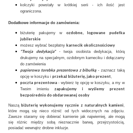
kolczyki powstały w krótkiej serii - ich ilość jest
ograniczona.
Dodatkowe informacje do zamówienia:
ozdobne, logowane pudełka
biżuterię pakujemy w
jubilerskie
karnecik okolicznościowy
możesz wybrać bezpłatny
"Twoja dedykacja"
-
twoja osobista dedykacja, którą
drukujemy na specjalnym, ozdobnym karneciku i dołączamy
do zamówienia
papierowa torebka prezentowa z bibułką
- zaznacz taką
przekaż biżuterię, jako prezent
opcję w koszyku i
,
poczta prezentow
a
- wybierz tę opcję w koszyku, a my w
zapakujemy i wyślemy prezent
Twoim imieniu
bezpośrednio do obdarowanej osoby
biżuterię wykonujemy ręcznie
z
naturalnych kamieni
Naszą
,
które mogą się nieco różnić od tych widocznych na zdjęciu.
Zawsze staramy się dobierać kamienie jak najwierniej, ale mogą
się różnic między sobą nieznacznie barwą, przejrzystością,
posiadać wewnątrz drobne inkluzje.