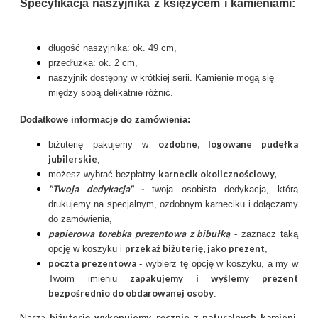
Specyfikacja naszyjnika z księżycem i kamieniami:
długość naszyjnika: ok. 49 cm,
przedłużka: ok. 2 cm,
naszyjnik dostępny w krótkiej serii. Kamienie mogą się
między sobą delikatnie różnić.
Dodatkowe informacje do zamówienia:
ozdobne, logowane pudełka
biżuterię pakujemy w
jubilerskie
,
karnecik okolicznościowy
,
możesz wybrać bezpłatny
"Twoja dedykacja"
-
twoja osobista dedykacja, którą
drukujemy na specjalnym, ozdobnym karneciku i dołączamy
do zamówienia,
papierowa torebka prezentowa z bibułką
- zaznacz taką
przekaż biżuterię, jako prezent
opcję w koszyku i
,
poczta prezentow
a
- wybierz tę opcję w koszyku, a my w
zapakujemy i wyślemy prezent
Twoim imieniu
bezpośrednio do obdarowanej osoby
.
Naszą
biżuterię wykonujemy ręcznie
z
naturalnych kamieni
,