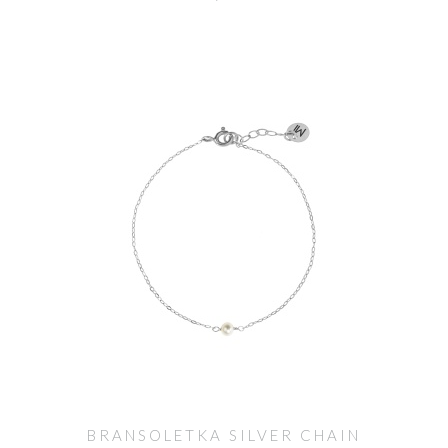
BRANSOLETKA SILVER CHAIN