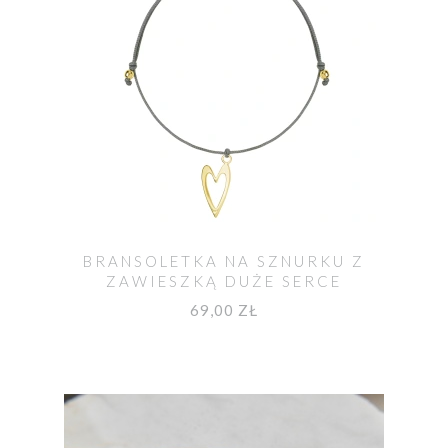
BRANSOLETKA NA SZNURKU Z
ZAWIESZKĄ DUŻE SERCE
POZŁACANA
69,00 ZŁ