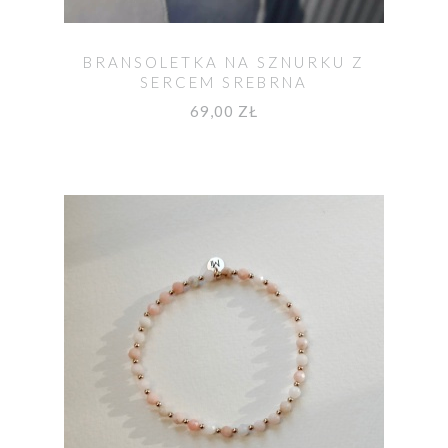
BRANSOLETKA NA SZNURKU Z
SERCEM SREBRNA
69,00 ZŁ