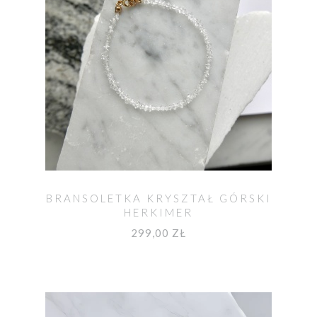
BRANSOLETKA KRYSZTAŁ GÓRSKI
HERKIMER
299,00 ZŁ