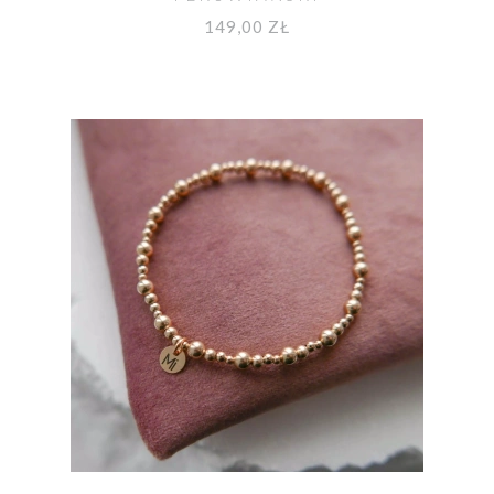
149,00 ZŁ