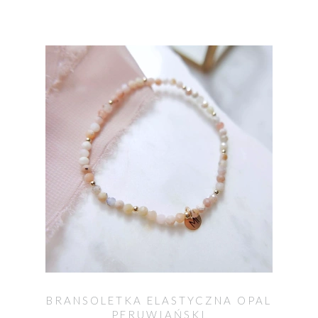
BRANSOLETKA ELASTYCZNA OPAL
PERUWIAŃSKI