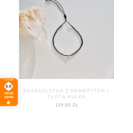
5.0
BRANSOLETKA Z HEMATYTEM I
4959
ZŁOTĄ KULKĄ
opinii
109,00 ZŁ