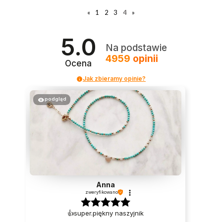
«
1
2
3
4
»
5.0
Na podstawie
4959
opinii
Ocena
Jak zbieramy opinie?
podgląd
Anna
zweryfikowano
👍️super.piękny naszyjnik