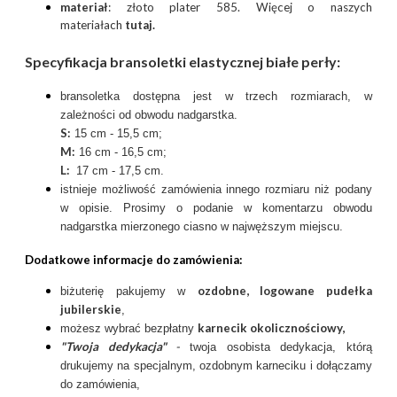
materiał
: złoto plater 585. Więcej o naszych
materiałach
tutaj
.
Specyfikacja bransoletki elastycznej białe perły:
bransoletka dostępna jest w trzech rozmiarach, w
zależności od obwodu nadgarstka.
S:
15 cm - 15,5 cm;
M:
16 cm - 16,5 cm;
L:
17 cm - 17,5 cm.
istnieje możliwość zamówienia innego rozmiaru niż podany
w opisie. Prosimy o podanie w komentarzu obwodu
nadgarstka mierzonego ciasno w najwęższym miejscu.
Dodatkowe informacje do zamówienia:
ozdobne, logowane pudełka
biżuterię pakujemy w
jubilerskie
,
karnecik okolicznościowy
,
możesz wybrać bezpłatny
"Twoja dedykacja"
-
twoja osobista dedykacja, którą
drukujemy na specjalnym, ozdobnym karneciku i dołączamy
do zamówienia,