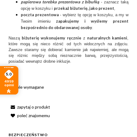
papierowa torebka prezentowa z bibułką
- zaznacz taką
przekaż biżuterię, jako prezent
opcję w koszyku i
,
poczta prezentow
a
- wybierz tę opcję w koszyku, a my w
zapakujemy i wyślemy prezent
Twoim imieniu
bezpośrednio do obdarowanej osoby
.
biżuterię wykonujemy ręcznie
naturalnych kamieni
Naszą
z
,
które mogą się nieco różnić od tych widocznych na zdjęciu.
Zawsze staramy się dobierać kamienie jak najwierniej, ale mogą
się różnic między sobą nieznacznie barwą, przejrzystością,
posiadać wewnątrz drobne inkluzje.
5.0
4959
opinii
*
- Pole wymagane
zapytaj o produkt
poleć znajomemu
BEZPIECZEŃSTWO