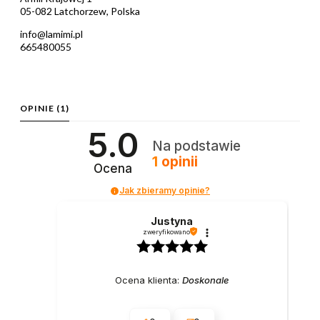
05-082 Latchorzew, Polska
info@lamimi.pl
665480055
OPINIE
(1)
5.0
Na podstawie
1
opinii
Ocena
Jak zbieramy opinie?
Justyna
zweryfikowano
Ocena klienta:
Doskonale