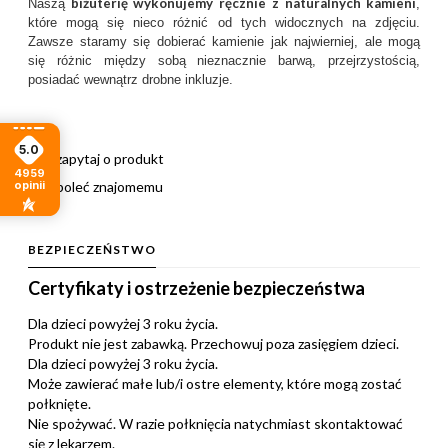
biżuterię wykonujemy ręcznie
z
naturalnych kamieni
Naszą
,
które mogą się nieco różnić od tych widocznych na zdjęciu.
Zawsze staramy się dobierać kamienie jak najwierniej, ale mogą
się różnic między sobą nieznacznie barwą, przejrzystością,
posiadać wewnątrz drobne inkluzje.
5.0
zapytaj o produkt
4959
opinii
poleć znajomemu
BEZPIECZEŃSTWO
Certyfikaty i ostrzeżenie bezpieczeństwa
Dla dzieci powyżej 3 roku życia.
Produkt nie jest zabawką. Przechowuj poza zasięgiem dzieci.
Dla dzieci powyżej 3 roku życia.
Może zawierać małe lub/i ostre elementy, które mogą zostać
połknięte.
Nie spożywać. W razie połknięcia natychmiast skontaktować
się z lekarzem.