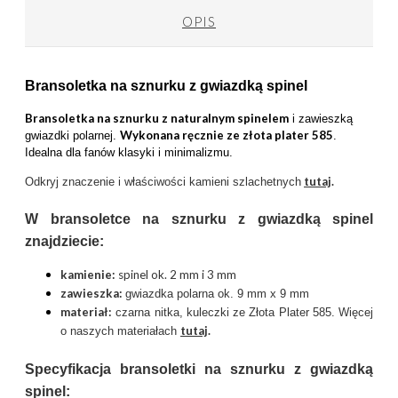
OPIS
Bransoletka na sznurku z gwiazdką spinel
Bransoletka na sznurku z naturalnym spinelem
i zawieszką
Wykonana ręcznie ze złota plater 585
gwiazdki polarnej.
.
Idealna dla fanów klasyki i minimalizmu.
tutaj
.
Odkryj znaczenie i właściwości kamieni szlachetnych
W bransoletce na sznurku z gwiazdką spinel
znajdziecie:
k
amienie:
spinel ok. 2 mm i 3 mm
zawieszka:
gwiazdka polarna ok. 9 mm x 9 mm
materiał:
czarna nitka, kuleczki ze Złota Plater 585. Więcej
tutaj
.
o naszych materiałach
Specyfikacja bransoletki na sznurku z gwiazdką
spinel: