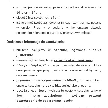
rozmiar jest uniwersalny, pasuje na nadgarstek o obwodzie
14, 5 cm - 17 cm;
długość bransoletki: ok. 24 cm
istnieje możliwość zamówienia innego rozmiaru, niż podany
w opisie. Prosimy o podanie w komentarzu obwodu
nadgarstka mierzonego ciasno w najwęższym miejscu
Dodatkowe informacje do zamówienia:
ozdobne, logowane pudełka
biżuterię pakujemy w
jubilerskie
karnecik okolicznościowy
możesz wybrać bezpłatny
"Twoja dedykacja"
-
twoja osobista dedykacja, którą
drukujemy na specjalnym, ozdobnym karneciku i dołączamy
do zamówienia
papierowa torebka prezentowa z bibułką
- zaznacz taką
przekaż biżuterię, jako prezent
opcję w koszyku i
,
poczta prezentow
a
- wybierz tę opcję w koszyku, a my w
zapakujemy i wyślemy prezent
Twoim imieniu
bezpośrednio do obdarowanej osoby