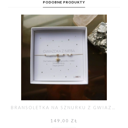
PODOBNE PRODUKTY
BRANSOLETKA NA SZNURKU Z GWIAZDKĄ KAMIEŃ KSIĘŻYCOWY
149,00 ZŁ