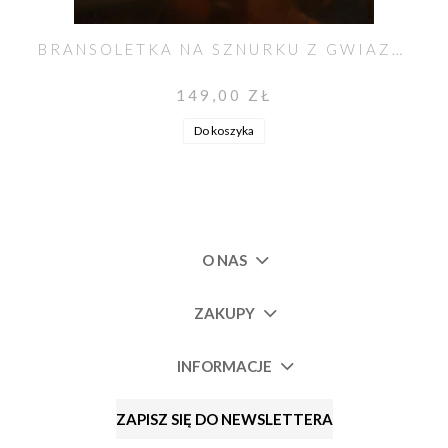
BRANSOLETKA NA SZNURKU Z GWIAZDKĄ KAMIEŃ KSIĘŻYCOWY
149,00 ZŁ
Do koszyka
O NAS
ZAKUPY
INFORMACJE
ZAPISZ SIĘ DO NEWSLETTERA