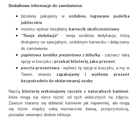
Dodatkowe informacje do zamówienia:
ozdobne, logowane pudełka
biżuterię pakujemy w
jubilerskie
karnecik okolicznościowy
możesz wybrać bezpłatny
"Twoja dedykacja"
-
twoja osobista dedykacja, którą
drukujemy na specjalnym, ozdobnym karneciku i dołączamy
do zamówienia
papierowa torebka prezentowa z bibułką
- zaznacz taką
przekaż biżuterię, jako prezent
opcję w koszyku i
,
poczta prezentow
a
- wybierz tę opcję w koszyku, a my w
zapakujemy i wyślemy prezent
Twoim imieniu
bezpośrednio do obdarowanej osoby
biżuterię wykonujemy ręcznie
z
naturalnych kamieni
Naszą
,
które mogą się nieco różnić od tych widocznych na zdjęciu.
Zawsze staramy się dobierać kamienie jak najwierniej, ale mogą
się różnic między sobą nieznacznie barwą, przejrzystością,
posiadać wewnątrz drobne inkluzje.