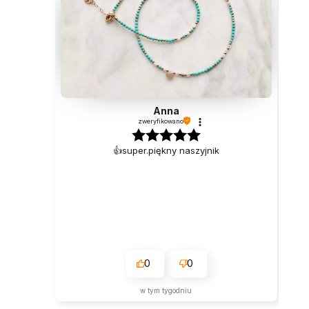
Anna
zweryfikowano
👍️super.piękny naszyjnik
0
0
w tym tygodniu