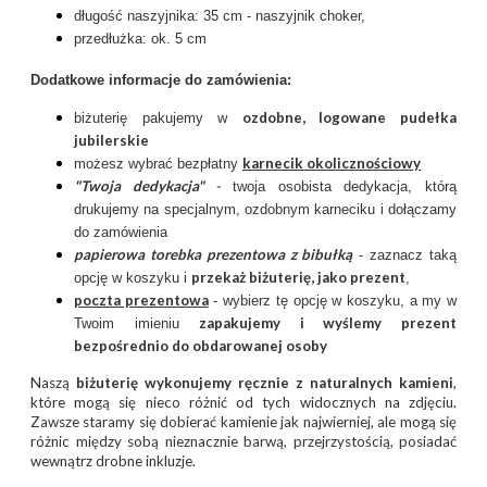
długość naszyjnika: 35 cm - naszyjnik choker,
przedłużka: ok. 5 cm
Dodatkowe informacje do zamówienia:
ozdobne, logowane pudełka
biżuterię pakujemy w
jubilerskie
karnecik okolicznościowy
możesz wybrać bezpłatny
"Twoja dedykacja"
-
twoja osobista dedykacja, którą
drukujemy na specjalnym, ozdobnym karneciku i dołączamy
do zamówienia
papierowa torebka prezentowa z bibułką
- zaznacz taką
przekaż biżuterię, jako prezent
opcję w koszyku i
,
poczta prezentow
a
- wybierz tę opcję w koszyku, a my w
zapakujemy i wyślemy prezent
Twoim imieniu
bezpośrednio do obdarowanej osoby
Naszą
biżuterię wykonujemy ręcznie
z
naturalnych kamieni
,
które mogą się nieco różnić od tych widocznych na zdjęciu.
Zawsze staramy się dobierać kamienie jak najwierniej, ale mogą się
różnic między sobą nieznacznie barwą, przejrzystością, posiadać
wewnątrz drobne inkluzje.