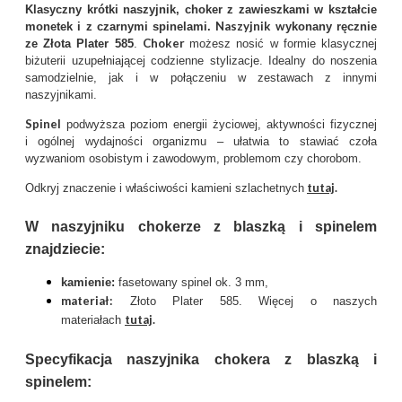
Klasyczny krótki naszyjnik, choker z zawieszkami w kształcie
Naszyjnik w
monetek i z czarnymi spinelami.
ykonany ręcznie
Choker
ze Złota Plater 585
.
możesz nosić w formie klasycznej
biżuterii uzupełniającej codzienne stylizacje.
Idealny do noszenia
samodzielnie, jak i w połączeniu w zestawach z innymi
naszyjnikami.
Spinel
podwyższa poziom energii życiowej, aktywności fizycznej
i ogólnej wydajności organizmu – ułatwia to stawiać czoła
wyzwaniom osobistym i zawodowym, problemom czy chorobom.
tutaj
.
Odkryj znaczenie i właściwości kamieni szlachetnych
W naszyjniku chokerze z blaszką i spinelem
znajdziecie:
kamienie:
fasetowany spinel ok. 3 mm,
materiał:
Złoto Plater 585. Więcej o naszych
tutaj
.
materiałach
Specyfikacja naszyjnika chokera z blaszką i
spinelem: