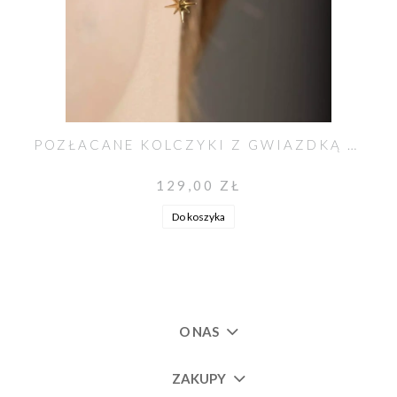
POZŁACANE KOLCZYKI Z GWIAZDKĄ POLARNĄ
129,00 ZŁ
Do koszyka
O NAS
ZAKUPY