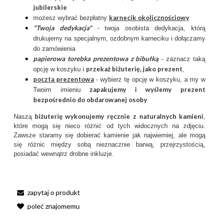
jubilerskie
karnecik okolicznościowy
możesz wybrać bezpłatny
"Twoja dedykacja"
-
twoja osobista dedykacja, którą
drukujemy na specjalnym, ozdobnym karneciku i dołączamy
do zamówienia
papierowa torebka prezentowa z bibułką
- zaznacz taką
przekaż biżuterię, jako prezent
opcję w koszyku i
,
poczta prezentow
a
- wybierz tę opcję w koszyku, a my w
zapakujemy i wyślemy prezent
Twoim imieniu
bezpośrednio do obdarowanej osoby
biżuterię wykonujemy ręcznie
z
naturalnych kamieni
Naszą
,
które mogą się nieco różnić od tych widocznych na zdjęciu.
Zawsze staramy się dobierać kamienie jak najwierniej, ale mogą
się różnic między sobą nieznacznie barwą, przejrzystością,
posiadać wewnątrz drobne inkluzje.
zapytaj o produkt
poleć znajomemu