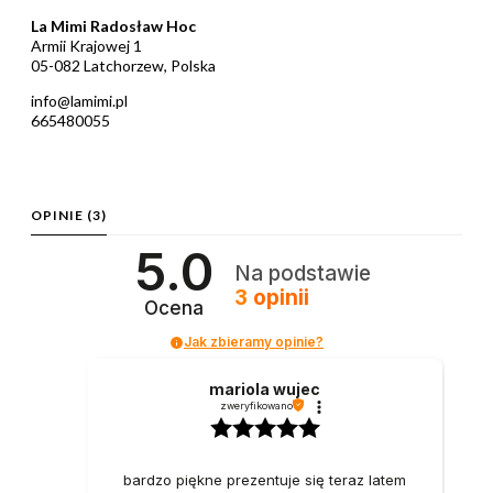
La Mimi Radosław Hoc
Armii Krajowej 1
05-082 Latchorzew, Polska
info@lamimi.pl
665480055
OPINIE
(3)
5.0
Na podstawie
3
opinii
Ocena
Jak zbieramy opinie?
mariola wujec
zweryfikowano
bardzo piękne prezentuje się teraz latem