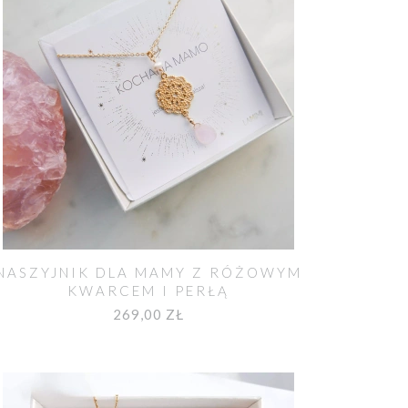
NASZYJNIK DLA MAMY Z RÓŻOWYM
KWARCEM I PERŁĄ
269,00 ZŁ