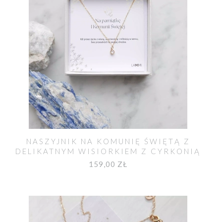
NASZYJNIK NA KOMUNIĘ ŚWIĘTĄ Z
DELIKATNYM WISIORKIEM Z CYRKONIĄ
159,00 ZŁ