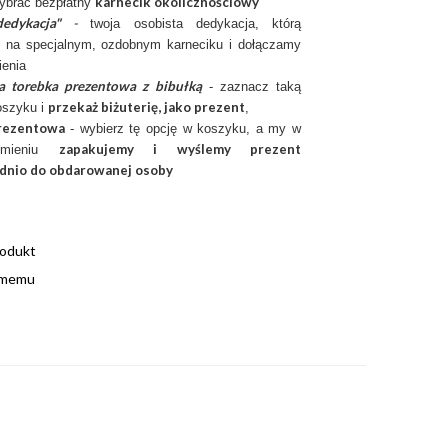
karnecik okolicznościowy
ybrać bezpłatny
edykacja"
-
twoja osobista dedykacja, którą
 na specjalnym, ozdobnym karneciku i dołączamy
enia
a torebka prezentowa z bibułką
- zaznacz taką
przekaż biżuterię, jako prezent
oszyku i
,
rezentow
a
- wybierz tę opcję w koszyku, a my w
zapakujemy i wyślemy prezent
imieniu
dnio do obdarowanej osoby
rodukt
omemu