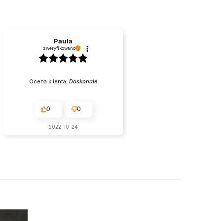
Paula
zweryfikowano
Ocena klienta:
Doskonale
0
0
2022-10-24