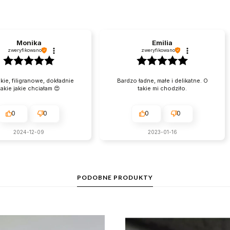
Monika
Emilia
zweryfikowano
zweryfikowano
kie, filigranowe, dokładnie
Bardzo ładne, małe i delikatne. O
takie jakie chciałam 😍
takie mi chodziło.
0
0
0
0
2024-12-09
2023-01-16
PODOBNE PRODUKTY