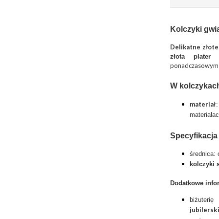
Kolczyki gwia
Delikatne złot
złota plater
ponadczasowym i 
W kolczykach
materiał
materiała
Specyfikacja
średnica:
kolczyki s
Dodatkowe info
biżuter
jubilersk