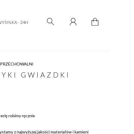
Zarejestruj się
Zaloguj się
YSYŁKA - 24H
 PRZECHOWALNI
YKI GWIAZDKI
E
terię robimy ręcznie
ystamy z najwyższej jakości materiałów i kamieni