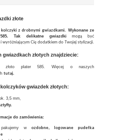
zdki złote
e kolczyki z drobnymi gwiazdkami.
Wykonane ze
mogą być
 585. Tak delikatne gwiazdki
wyróżniającym Cię dodatkiem do Twojej stylizacji.
 gwiazdkach złotych znajdziecie:
:
złoto plater 585. Więcej o naszych
tutaj
.
ch
 kolczyków gwiazdek złotych:
 ok. 3,5 mm,
ztyfty.
rmacje do zamówienia:
ozdobne, logowane pudełka
ię pakujemy w
ie