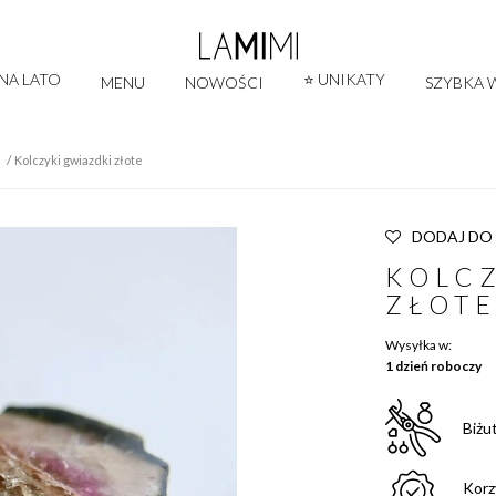
 NA LATO
⭐ UNIKATY
MENU
NOWOŚCI
SZYBKA W
i
Kolczyki gwiazdki złote
DODAJ DO
KOLCZ
ZŁOT
Wysyłka w:
1 dzień roboczy
Biżu
Korz