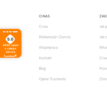
O NAS
ZAK
O nas
Jak 
Reklamacje i Zwroty
Jak 
5.0
4959
opinii
Współpraca
Właś
z całego
okresu
Kontakt
O na
Blog
Prze
Opinie Trustmate
Złot