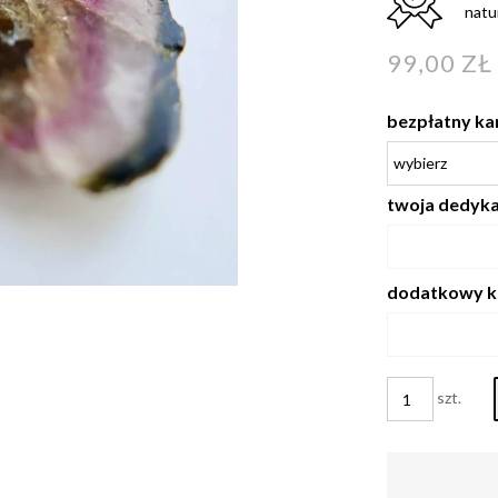
natu
99,00 ZŁ
bezpłatny ka
twoja dedykac
dodatkowy k
szt.