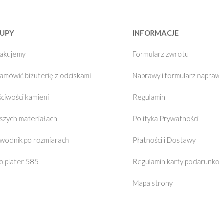
UPY
INFORMACJE
pakujemy
Formularz zwrotu
zamówić biżuterię z odciskami
Naprawy i formularz napra
ciwości kamieni
Regulamin
szych materiałach
Polityka Prywatności
wodnik po rozmiarach
Płatności i Dostawy
o plater 585
Regulamin karty podarunk
Mapa strony