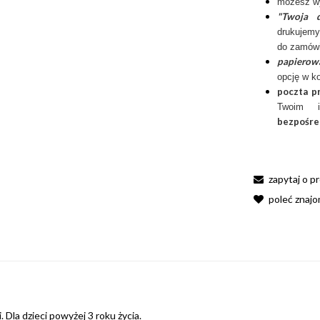
możesz w
"Twoja d
drukujemy
do zamówi
papierow
opcję w k
poczta p
Twoim 
bezpośre
zapytaj o p
poleć znaj
 Dla dzieci powyżej 3 roku życia.