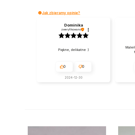
Jak zbieramy opinie?
Dominika
zweryfikowano
Maleń
Piękne, delikatne :)
0
0
2024-12-30