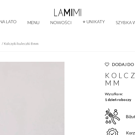
 NA LATO
⭐ UNIKATY
MENU
NOWOŚCI
SZYBKA W
i
Kolczyki kuleczki 8 mm
DODAJ DO
KOLCZ
MM
Wysyłka w:
1 dzień roboczy
Biżu
Korz