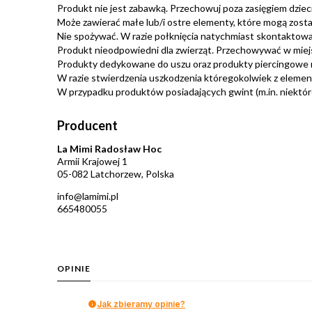
Produkt nie jest zabawką. Przechowuj poza zasięgiem dzieci.
Może zawierać małe lub/i ostre elementy, które mogą zosta
Nie spożywać. W razie połknięcia natychmiast skontaktować
Produkt nieodpowiedni dla zwierząt. Przechowywać w miej
Produkty dedykowane do uszu oraz produkty piercingowe 
W razie stwierdzenia uszkodzenia któregokolwiek z eleme
W przypadku produktów posiadających gwint (m.in. niektóre 
Producent
La Mimi Radosław Hoc
Armii Krajowej 1
05-082 Latchorzew, Polska
info@lamimi.pl
665480055
OPINIE
Jak zbieramy opinie?