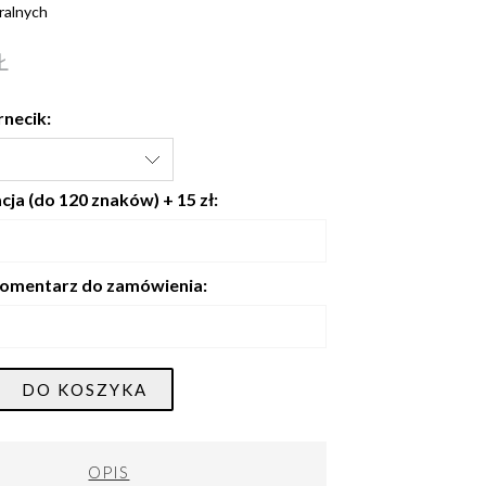
ralnych
Ł
rnecik:
ja (do 120 znaków) + 15 zł:
omentarz do zamówienia:
DO KOSZYKA
OPIS