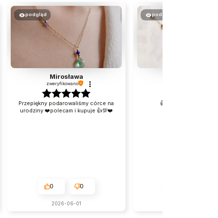
podgląd
podgląd
Mirosława
Anna
zweryfikowano
zweryfikowano
Przepiękny podarowaliśmy córce na
👍️super.piękny naszyj
urodziny ❤️polecam i kupuje 👍💯❤️
0
0
0
0
2026-06-01
w tym tygodniu