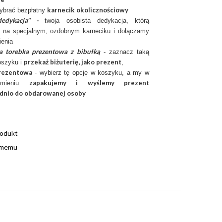
karnecik okolicznościowy
ybrać bezpłatny
edykacja"
-
twoja osobista dedykacja, którą
 na specjalnym, ozdobnym karneciku i dołączamy
enia
a torebka prezentowa z bibułką
- zaznacz taką
przekaż biżuterię, jako prezent
oszyku i
,
rezentow
a
- wybierz tę opcję w koszyku, a my w
zapakujemy i wyślemy prezent
imieniu
dnio do obdarowanej osoby
rodukt
omemu