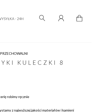
Zarejestruj się
Zaloguj się
YSYŁKA - 24H
 PRZECHOWALNI
YKI KULECZKI 8
terię robimy ręcznie
ystamy z najwyższej jakości materiałów i kamieni