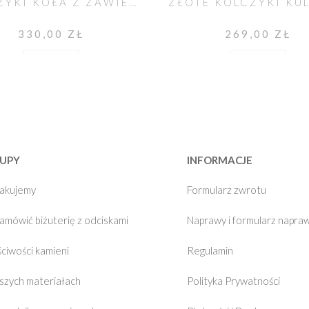
KOLCZYKI KOŁA Z ZAWIESZKĄ HELLO BALL
330,00 ZŁ
269,00 ZŁ
Do koszyka
Do koszyka
UPY
INFORMACJE
pakujemy
Formularz zwrotu
zamówić biżuterię z odciskami
Naprawy i formularz napra
ciwości kamieni
Regulamin
szych materiałach
Polityka Prywatności