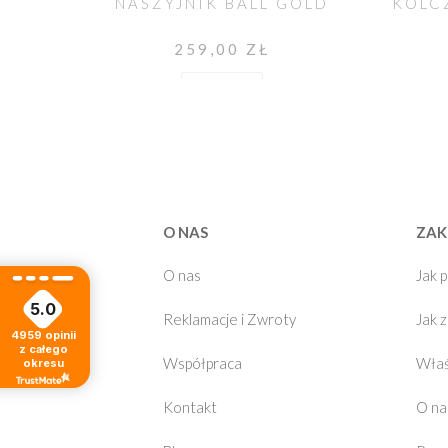
NASZYJNIK BALL GOLD
259,00 ZŁ
Do koszyka
O NAS
ZAK
O nas
Jak 
5.0
Reklamacje i Zwroty
Jak 
4959
opinii
z całego
Współpraca
Właś
okresu
Kontakt
O na