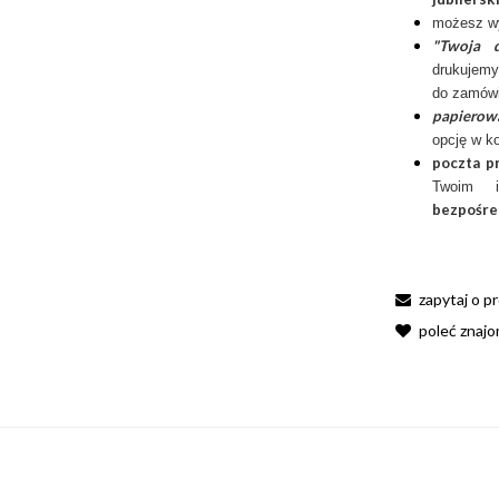
możesz w
"Twoja d
drukujemy
do zamówi
papierow
opcję w k
poczta p
Twoim 
bezpośre
zapytaj o p
poleć znaj