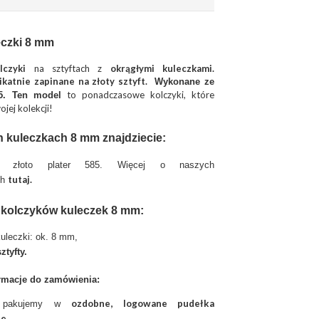
eczki 8 mm
olczyki
na sztyftach z
okrągłymi kuleczkami.
katnie zapinane na złoty sztyft.
Wykonane ze
to ponadczasowe kolczyki, które
85. Ten model
jej kolekcji!
 kuleczkach 8 mm znajdziecie:
:
złoto plater 585. Więcej o naszych
tutaj
.
ch
 kolczyków kuleczek 8 mm:
kuleczki: ok. 8 mm,
ztyfty.
rmacje do zamówienia:
ozdobne, logowane pudełka
ię pakujemy w
ie