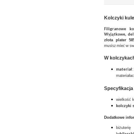
Kolczyki kul
Filigranowe k
Wyjątkowe, deli
złota plater 5
musisz mieć w swo
W kolczykach
materiał
materiała
Specyfikacja
wielkość 
kolczyki s
Dodatkowe info
biżuter
jubilersk