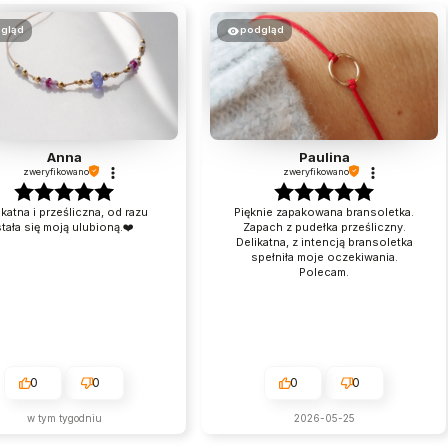
gląd
podgląd
Anna
Paulina
zweryfikowano
zweryfikowano
ikatna i prześliczna, od razu
Pięknie zapakowana bransoletka.
tała się moją ulubioną.❤️
Zapach z pudełka prześliczny.
Delikatna, z intencją bransoletka
spełniła moje oczekiwania.
Polecam.
0
0
0
0
w tym tygodniu
2026-05-25