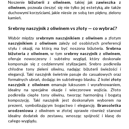
Noszenie
biżuterii z oliwinem
, takiej jak
zawieszka z
oliwinem
, pozwala cieszyć się nie tylko jej estetyką, ale także
duchowymi korzyściami, jakie niesie ze sobą ten piękny, zielony
kamień.
Srebrny naszyjnik z oliwinem vs złoty — co wybrać?
Wybór między
srebrnym naszyjnikiem z oliwinem
a złotym
naszyjnikiem z oliwinem
zależy od osobistych preferencji
stylu i okazji, na którą ma być noszona biżuteria.
Srebrna
biżuteria z oliwinem
, w tym
srebrny naszyjnik z oliwinem
,
oferuje nowoczesny i subtelny wygląd, który doskonale
komponuje się z codziennymi stylizacjami. Srebro podkreśla
chłodne tony zieleni oliwinu, nadając biżuterii świeżości i
elegancji. Taki naszyjnik świetnie pasuje do casualowych oraz
formalnych ubrań, dodając im subtelnego blasku. Z kolei
złoty
naszyjnik z oliwinem
emanuje luksusem i wyrafinowaniem,
idealny na specjalne okazje i wieczorowe wyjścia. Złoto
podkreśla ciepłe tony oliwinu, tworząc harmonijną i bogatą
kompozycję. Taki naszyjnik jest doskonałym wyborem na
prezent, symbolizującym bogactwo i elegancję.
Bransoletka
urodzeniowa
z oliwinem w złotej oprawie również stanowi
idealny dodatek do zestawu, wnosząc spójność i klasę do
całego wyglądu.