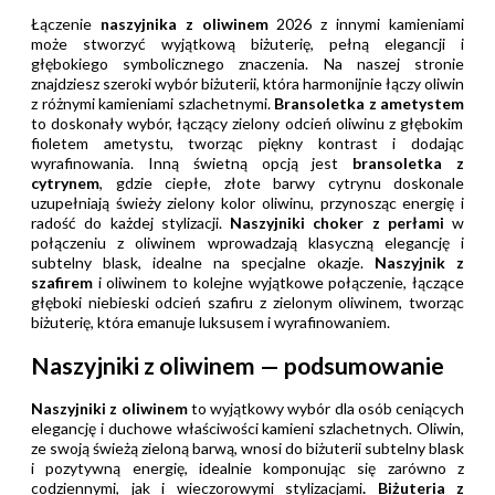
Łączenie
naszyjnika z oliwinem
2026 z innymi kamieniami
może stworzyć wyjątkową biżuterię, pełną elegancji i
głębokiego symbolicznego znaczenia. Na naszej stronie
znajdziesz szeroki wybór biżuterii, która harmonijnie łączy oliwin
z różnymi kamieniami szlachetnymi.
Bransoletka z ametystem
to doskonały wybór, łączący zielony odcień oliwinu z głębokim
fioletem ametystu, tworząc piękny kontrast i dodając
wyrafinowania. Inną świetną opcją jest
bransoletka z
cytrynem
, gdzie ciepłe, złote barwy cytrynu doskonale
uzupełniają świeży zielony kolor oliwinu, przynosząc energię i
radość do każdej stylizacji.
Naszyjniki choker z perłami
w
połączeniu z oliwinem wprowadzają klasyczną elegancję i
subtelny blask, idealne na specjalne okazje.
Naszyjnik z
szafirem
i oliwinem to kolejne wyjątkowe połączenie, łączące
głęboki niebieski odcień szafiru z zielonym oliwinem, tworząc
biżuterię, która emanuje luksusem i wyrafinowaniem.
Naszyjniki z oliwinem — podsumowanie
Naszyjniki z oliwinem
to wyjątkowy wybór dla osób ceniących
elegancję i duchowe właściwości kamieni szlachetnych. Oliwin,
ze swoją świeżą zieloną barwą, wnosi do biżuterii subtelny blask
i pozytywną energię, idealnie komponując się zarówno z
codziennymi, jak i wieczorowymi stylizacjami
. Biżuteria z