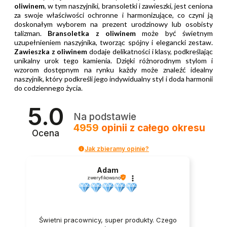
oliwinem
, w tym naszyjniki, bransoletki i zawieszki, jest ceniona
za swoje właściwości ochronne i harmonizujące, co czyni ją
doskonałym wyborem na prezent urodzinowy lub osobisty
talizman.
Bransoletka z oliwinem
może być świetnym
uzupełnieniem naszyjnika, tworząc spójny i elegancki zestaw.
Zawieszka z oliwinem
dodaje delikatności i klasy, podkreślając
unikalny urok tego kamienia. Dzięki różnorodnym stylom i
wzorom dostępnym na rynku każdy może znaleźć idealny
naszyjnik, który podkreśli jego indywidualny styl i doda harmonii
do codziennego życia.
5.0
Na podstawie
4959
opinii
z całego okresu
Ocena
Jak zbieramy opinie?
Adam
zweryfikowano
Świetni pracownicy, super produkty. Czego