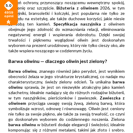
kamień ochrony, przynoszący noszącemu wewnętrzny spokój,
5.0
harmonię oraz szczęście.
Biżuteria z oliwinem
2026, w tym
4959
naszyjniki, bransoletki i kolczyki, jest popularna nie tylko ze
opinii
względu na estetykę, ale także duchowe korzyści, jakie niesie
ze sobą ten kamień.
Specyfikacja naszyjnika
z oliwinem
obejmuje jego zdolność do wzmacniania relacji, eliminowania
negatywnej energii i wspierania dobrobytu. Dzięki swojej
trwałości i pięknemu wyglądowi oliwin jest doskonałym
wyborem na prezent urodzinowy, który nie tylko cieszy oko, ale
także wspiera noszącego w codziennym życiu.
Barwa oliwinu — dlaczego oliwin jest zielony?
Barwa oliwinu
, znanego również jako perydot, jest wynikiem
obecności żelaza w jego strukturze krystalicznej, co nadaje mu
charakterystyczny, świeży zielony odcień. Ta unikalna
barwa
oliwinu
sprawia, że jest on niezwykle atrakcyjny jako kamień
szlachetny, idealnie nadający się do różnych rodzajów biżuterii,
w tym naszyjników, pierścionków i zawieszek.
Zawieszka z
oliwinem
przyciąga uwagę swoją żywą, zieloną barwą, która
symbolizuje wzrost, odnowę i równowagę. Oliwin jest ceniony
nie tylko za swoje piękno, ale także za swoją trwałość, co czyni
go doskonałym wyborem do codziennego noszenia. Zielona
barwa oliwinu
w biżuterii dodaje elegancji i świeżości, idealnie
komponując się z różnymi metalami, takimi jak złoto i srebro.