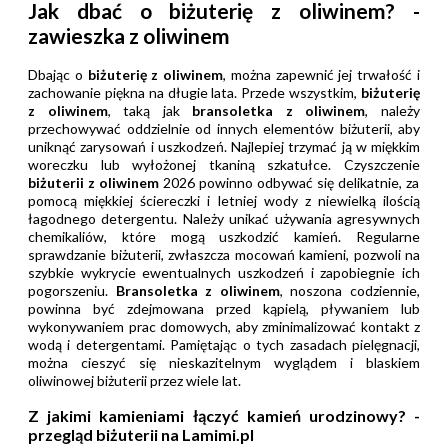
Jak dbać o biżuterię z oliwinem? -
zawieszka z oliwinem
Dbając o
biżuterię z oliwinem
, można zapewnić jej trwałość i
zachowanie piękna na długie lata. Przede wszystkim,
biżuterię
z oliwinem
, taką jak
bransoletka z oliwinem
, należy
przechowywać oddzielnie od innych elementów biżuterii, aby
uniknąć zarysowań i uszkodzeń. Najlepiej trzymać ją w miękkim
woreczku lub wyłożonej tkaniną szkatułce. Czyszczenie
biżuterii z oliwinem
2026 powinno odbywać się delikatnie, za
pomocą miękkiej ściereczki i letniej wody z niewielką ilością
łagodnego detergentu. Należy unikać używania agresywnych
chemikaliów, które mogą uszkodzić kamień. Regularne
sprawdzanie biżuterii, zwłaszcza mocowań kamieni, pozwoli na
szybkie wykrycie ewentualnych uszkodzeń i zapobiegnie ich
pogorszeniu.
Bransoletka z oliwinem
, noszona codziennie,
powinna być zdejmowana przed kąpielą, pływaniem lub
wykonywaniem prac domowych, aby zminimalizować kontakt z
wodą i detergentami. Pamiętając o tych zasadach pielęgnacji,
można cieszyć się nieskazitelnym wyglądem i blaskiem
oliwinowej biżuterii przez wiele lat.
Z jakimi kamieniami łączyć kamień urodzinowy? -
przegląd biżuterii na Lamimi.pl