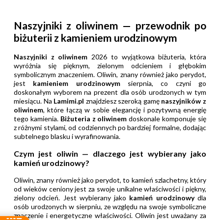
Naszyjniki z oliwinem — przewodnik po
biżuterii z kamieniem urodzinowym
Naszyjniki z oliwinem
2026 to wyjątkowa biżuteria, która
wyróżnia się pięknym, zielonym odcieniem i głębokim
symbolicznym znaczeniem. Oliwin, znany również jako perydot,
jest
kamieniem urodzinowym
sierpnia, co czyni go
doskonałym wyborem na prezent dla osób urodzonych w tym
miesiącu. Na
Lamimi.pl
znajdziesz szeroką gamę
naszyjników z
oliwinem
, które łączą w sobie elegancję i pozytywną energię
tego kamienia.
Biżuteria z oliwinem
doskonale komponuje się
z różnymi stylami, od codziennych po bardziej formalne, dodając
subtelnego blasku i wyrafinowania.
Czym jest oliwin — dlaczego jest wybierany jako
kamień urodzinowy?
Oliwin, znany również jako perydot, to kamień szlachetny, który
od wieków ceniony jest za swoje unikalne właściwości i piękny,
zielony odcień. Jest wybierany jako
kamień urodzinowy
dla
osób urodzonych w sierpniu, ze względu na swoje symboliczne
znaczenie i energetyczne właściwości. Oliwin jest uważany za