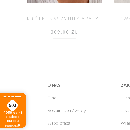
KRÓTKI NASZYJNIK APATYT Z ZAWIESZKĄ Z PERŁĄ
309,00 ZŁ
Do koszyka
O NAS
ZAK
O nas
Jak 
5.0
Reklamacje i Zwroty
Jak 
4959
opinii
z całego
okresu
Współpraca
Właś