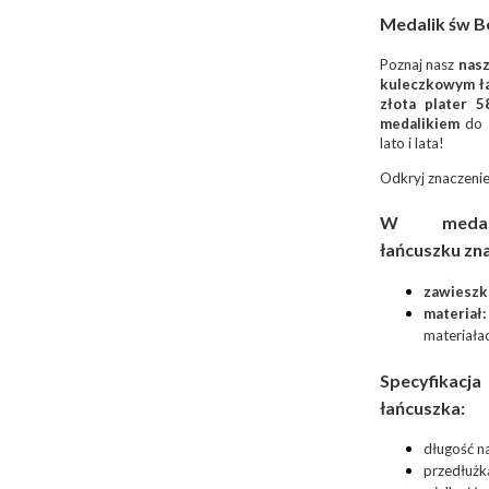
Medalik św B
Poznaj nasz
nasz
kuleczkowym ł
złota plater 5
medalikiem
do s
lato i lata!
Odkryj znaczenie
W medal
łańcuszku zna
zawieszk
materiał:
materiała
Specyfikac
łańcuszka:
długość na
przedłużka