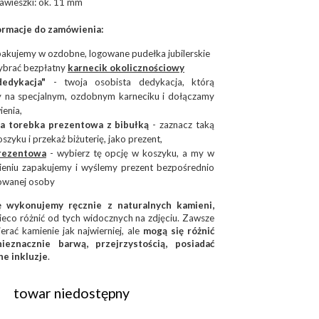
zawieszki: ok. 11 mm
rmacje do zamówienia:
 pakujemy w ozdobne, logowane pudełka jubilerskie
ybrać bezpłatny
karnecik okolicznościowy
edykacja"
- twoja osobista dedykacja, którą
 na specjalnym, ozdobnym karneciku i dołączamy
enia,
a torebka prezentowa z bibułką
- zaznacz taką
szyku i przekaż biżuterię, jako prezent,
rezentow
a
- wybierz tę opcję w koszyku, a my w
eniu zapakujemy i wyślemy prezent bezpośrednio
owanej osoby
ę wykonujemy ręcznie z naturalnych kamieni,
ieco różnić od tych widocznych na zdjęciu. Zawsze
erać kamienie jak najwierniej, ale
mogą się różnić
ieznacznie barwą, przejrzystością, posiadać
e inkluzje
.
towar niedostępny