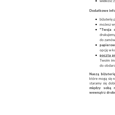
wielkość 
Dodatkowe info
biżuterię
możesz w
"Twoja d
drukujemy
do zamówi
papierow
opcję w ko
poczta p
Twoim imi
do obdar
Naszą biżuteri
które mogą się n
staramy się dobi
między sobą n
wewnątrz drobn