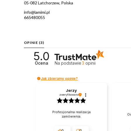
05-082 Latchorzew, Polska
info@lamimi.pl
665480055
OPINIE
(3)
5.0
Ocena
Na podstawie
3
opinii
Jak zbieramy opinie?
Jerzy
zweryfikowano
Profesjonalna realizacja
Oc
zamówienia.
0
0