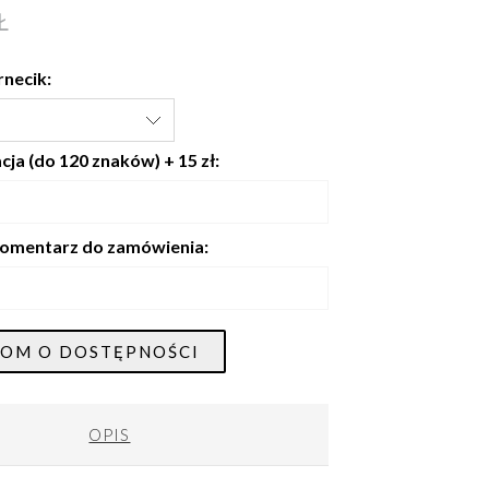
Ł
rnecik:
ja (do 120 znaków) + 15 zł:
omentarz do zamówienia:
OM O DOSTĘPNOŚCI
OPIS