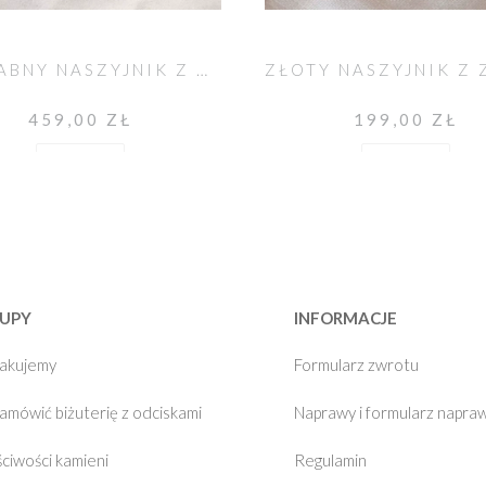
JEDWABNY NASZYJNIK Z CHALCEDONEM AQUA
459,00 ZŁ
199,00 ZŁ
Do koszyka
Do koszyka
UPY
INFORMACJE
pakujemy
Formularz zwrotu
zamówić biżuterię z odciskami
Naprawy i formularz napra
ciwości kamieni
Regulamin