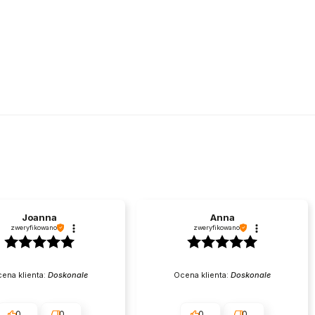
Joanna
Anna
zweryfikowano
zweryfikowano
ena klienta:
Doskonale
Ocena klienta:
Doskonale
0
0
0
0