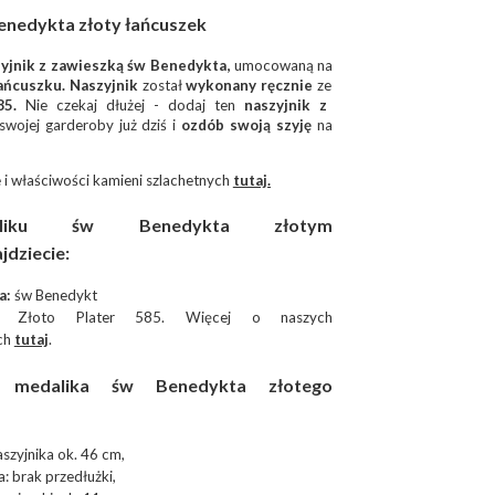
enedykta złoty łańcuszek
yjnik z zawieszką św Benedykta,
umocowaną na
ańcuszku.
Naszyjnik
został
wykonany ręcznie
ze
85.
Nie czekaj dłużej - dodaj ten
naszyjnik z
wojej garderoby już dziś i
ozdób swoją szyję
na
 i właściwości kamieni szlachetnych
tutaj.
iku św Benedykta złotym
jdziecie:
a:
św Benedykt
Złoto Plater 585. Więcej o naszych
ch
tutaj
.
ja medalika św Benedykta złotego
szyjnika ok. 46 cm,
: brak przedłużki,