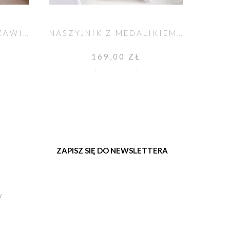
ZŁOTY NASZYJNIK Z ZAWIESZKĄ
NASZYJNIK Z MEDALIKIEM S
169,00 ZŁ
Do koszyka
ZAPISZ SIĘ DO NEWSLETTERA
w