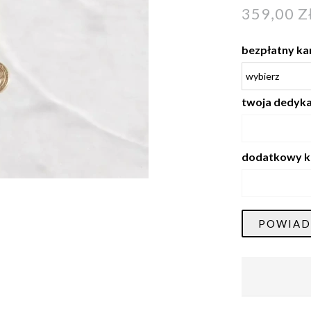
359,00 Z
bezpłatny ka
twoja dedykac
dodatkowy k
POWIAD