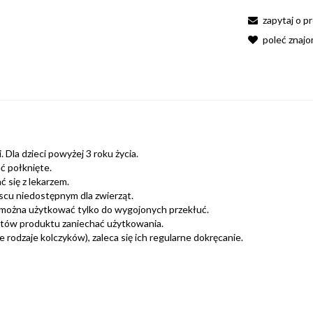
zapytaj o p
poleć znaj
 Dla dzieci powyżej 3 roku życia.
ć połknięte.
 się z lekarzem.
scu niedostępnym dla zwierząt.
można użytkować tylko do wygojonych przekłuć.
ntów produktu zaniechać użytkowania.
rodzaje kolczyków), zaleca się ich regularne dokręcanie.