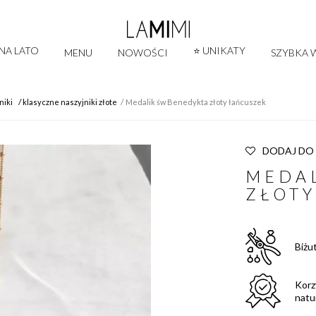
 NA LATO
⭐ UNIKATY
MENU
NOWOŚCI
SZYBKA W
niki
klasyczne naszyjniki złote
Medalik św Benedykta złoty łańcuszek
DODAJ DO
MEDAL
ZŁOTY
Biżu
Korz
natu