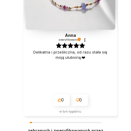
Anna
zweryfikowano
Delikatna i prześliczna, od razu stała się
moją ulubioną.❤️
0
0
w tym tygodniu
zebranych i zweryfikowanych przez