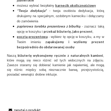
jubilerskie
karnecik okolicznościowy
możesz wybrać bezpłatny
"Twoja dedykacja"
-
twoja osobista dedykacja, którą
drukujemy na specjalnym, ozdobnym karneciku i dołączamy
do zamówienia
papierowa torebka prezentowa z bibułką
- zaznacz taką
przekaż biżuterię, jako prezent
opcję w koszyku i
,
poczta prezentow
a
- wybierz tę opcję w koszyku, a my w
zapakujemy i wyślemy prezent
Twoim imieniu
bezpośrednio do obdarowanej osoby
biżuterię wykonujemy ręcznie
z
naturalnych kamieni
Naszą
,
które mogą się nieco różnić od tych widocznych na zdjęciu.
Zawsze staramy się dobierać kamienie jak najwierniej, ale mogą
się różnic między sobą nieznacznie barwą, przejrzystością,
posiadać wewnątrz drobne inkluzje.
zapytaj o produkt