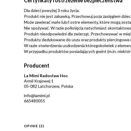
Certyfikaty i ostrzeżenie bezpieczeństwa
Dla dzieci powyżej 3 roku życia.
Produkt nie jest zabawką. Przechowuj poza zasięgiem dzieci.
Może zawierać małe lub/i ostre elementy, które mogą zosta
Nie spożywać. W razie połknięcia natychmiast skontaktować
Produkt nieodpowiedni dla zwierząt. Przechowywać w miej
Produkty dedykowane do uszu oraz produkty piercingowe 
W razie stwierdzenia uszkodzenia któregokolwiek z eleme
W przypadku produktów posiadających gwint (m.in. niektóre 
Producent
La Mimi Radosław Hoc
Armii Krajowej 1
05-082 Latchorzew, Polska
info@lamimi.pl
665480055
OPINIE
(2)