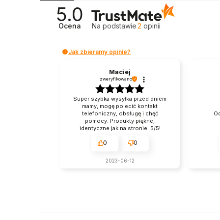
5.0
Ocena
Na podstawie
2
opinii
Jak zbieramy opinie?
Maciej
zweryfikowano
Super szybka wysyłka przed dniem
mamy, mogę polecić kontakt
telefoniczny, obsługę i chęć
Oc
pomocy. Produkty piękne,
identyczne jak na stronie. 5/5!
0
0
2023-06-12