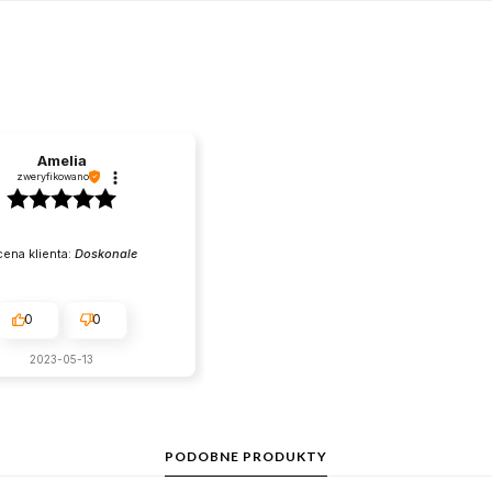
Amelia
zweryfikowano
ena klienta:
Doskonale
0
0
2023-05-13
PODOBNE PRODUKTY