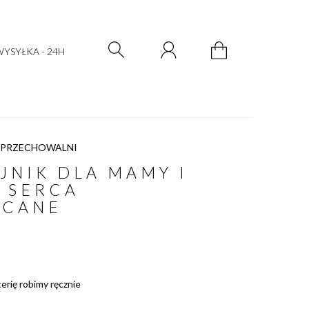
Zarejestruj się
Zaloguj się
YSYŁKA - 24H
 PRZECHOWALNI
JNIK DLA MAMY I
 SERCA
ACANE
terię robimy ręcznie