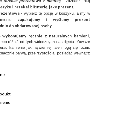
a torebka prezentowa z bibułką
- zaznacz taką
przekaż biżuterię, jako prezent
oszyku i
,
rezentow
a
- wybierz tę opcję w koszyku, a my w
zapakujemy i wyślemy prezent
imieniu
dnio do obdarowanej osoby
ię wykonujemy ręcznie
z
naturalnych kamieni
,
ieco różnić od tych widocznych na zdjęciu. Zawsze
erać kamienie jak najwierniej, ale mogą się różnic
nacznie barwą, przejrzystością, posiadać wewnątrz
ane
rodukt
omemu