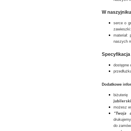
W naszyjniku 
serce o 
zawieszki
materiał:
naszych m
Specyfikacja
dostępne 
przedłużk
Dodatkowe info
biżuter
jubilersk
możesz w
"Twoja d
drukujemy
do zamówi