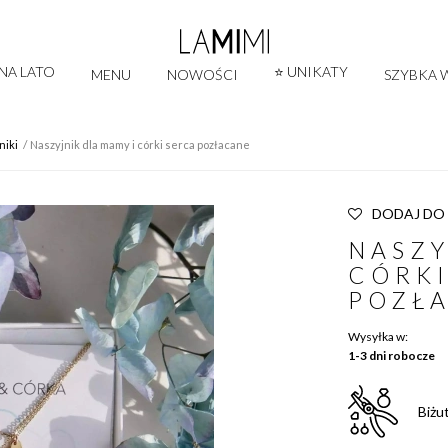
 NA LATO
⭐ UNIKATY
MENU
NOWOŚCI
SZYBKA W
niki
Naszyjnik dla mamy i córki serca pozłacane
DODAJ DO
NASZY
CÓRKI
POZŁ
Wysyłka w:
1-3 dni robocze
Biżu