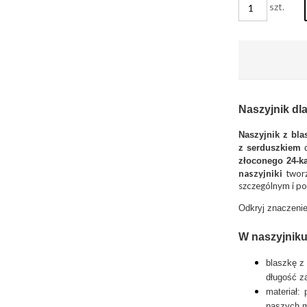
szt.
Naszyjnik dl
Naszyjnik z bl
z serduszkiem
złoconego 24-k
naszyjniki
tworz
szczególnym i pod
Odkryj znaczenie
W naszyjniku
blaszkę z
długość z
materiał:
naszych m