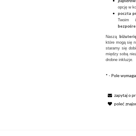
papierow
opcję w k
poczta p
Twoim 
bezpośre
biżuter
Naszą
które mogą się n
staramy się dobi
między sobą niez
drobne inkluzje.
*
- Pole wymag
zapytaj o p
poleć znaj