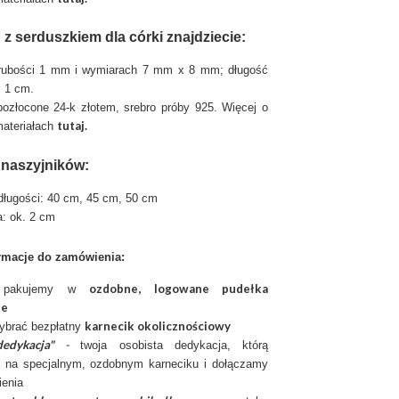
z serduszkiem dla córki znajdziecie:
grubości 1 mm i wymiarach 7 mm x 8 mm; długość
: 1 cm.
 pozłocone 24-k złotem, srebro próby 925. Więcej o
tutaj
.
ateriałach
 naszyjników:
długości: 40 cm, 45 cm, 50 cm
a: ok. 2 cm
rmacje do zamówienia:
ozdobne, logowane pudełka
ię pakujemy w
ie
karnecik okolicznościowy
ybrać bezpłatny
edykacja"
-
twoja osobista dedykacja, którą
 na specjalnym, ozdobnym karneciku i dołączamy
enia