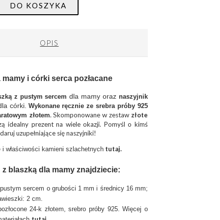
DO KOSZYKA
OPIS
a mamy i córki serca pozłacane
dla mamy oraz
aszką z pustym sercem
naszyjnik
dla córki.
Wykonane ręcznie ze
srebra próby 925
. Skomponowane w zestaw
złote
aratowym złotem
ą idealny prezent na wiele okazji. Pomyśl o kimś
aruj uzupełniające się naszyjniki!
tutaj.
 i właściwości kamieni szlachetnych
 z blaszką dla mamy znajdziecie:
 pustym sercem o grubości 1 mm i średnicy 16 mm;
awieszki: 2 cm.
 pozłocone 24-k złotem, srebro próby 925. Więcej o
tutaj
.
ateriałach