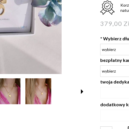
Korz
natu
379,00 Z
*
Wybierz dłu
bezpłatny ka
twoja dedykac
dodatkowy k