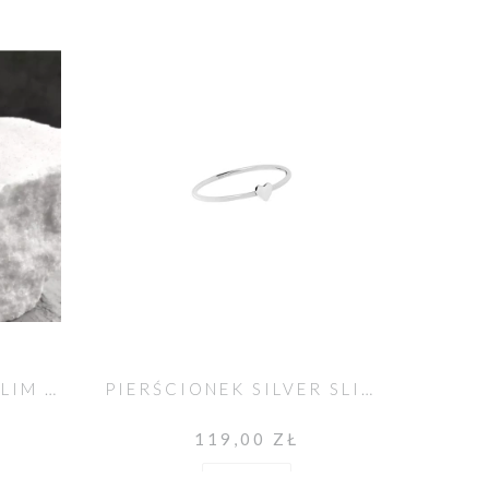
PIERŚCIONEK GOLD SLIM SERCE
PIERŚCIONEK SILVER SLIM SERCE
119,00 ZŁ
Do koszyka