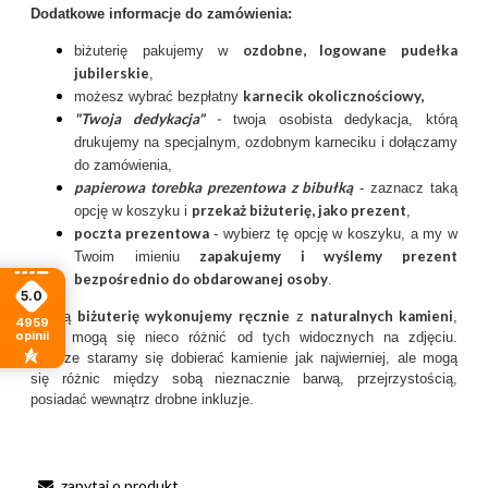
Dodatkowe informacje do zamówienia:
ozdobne, logowane pudełka
biżuterię pakujemy w
jubilerskie
,
karnecik okolicznościowy
,
możesz wybrać bezpłatny
"Twoja dedykacja"
-
twoja osobista dedykacja, którą
drukujemy na specjalnym, ozdobnym karneciku i dołączamy
do zamówienia,
papierowa torebka prezentowa z bibułką
- zaznacz taką
przekaż biżuterię, jako prezent
opcję w koszyku i
,
poczta prezentow
a
- wybierz tę opcję w koszyku, a my w
zapakujemy i wyślemy prezent
Twoim imieniu
bezpośrednio do obdarowanej osoby
.
5.0
biżuterię wykonujemy ręcznie
naturalnych kamieni
Naszą
z
,
4959
opinii
które mogą się nieco różnić od tych widocznych na zdjęciu.
Zawsze staramy się dobierać kamienie jak najwierniej, ale mogą
się różnic między sobą nieznacznie barwą, przejrzystością,
posiadać wewnątrz drobne inkluzje.
zapytaj o produkt