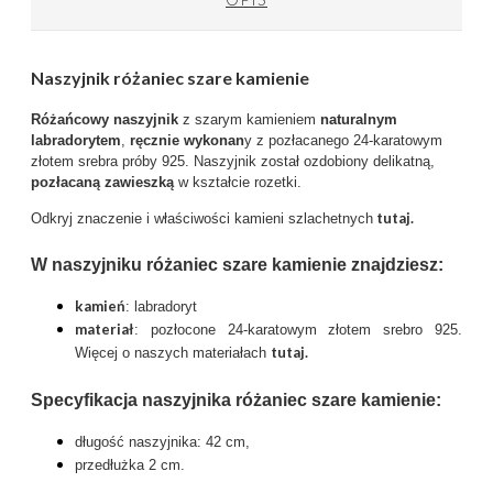
Naszyjnik różaniec szare kamienie
Różańcowy naszyjnik
z szarym kamieniem
naturalnym
labradorytem
,
ręcznie wykonan
y z pozłacanego 24-karatowym
złotem srebra próby 925. Naszyjnik został ozdobiony delikatną,
pozłacaną zawieszką
w kształcie rozetki.
tutaj.
Odkryj znaczenie i właściwości kamieni szlachetnych
W naszyjniku różaniec szare kamienie znajdziesz:
kamień
: labradoryt
materiał
: pozłocone 24-karatowym złotem srebro 925.
tutaj
.
Więcej o naszych materiałach
Specyfikacja naszyjnika różaniec szare kamienie:
długość naszyjnika: 42 cm,
przedłużka 2 cm.