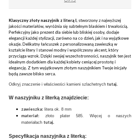
Klasyczny złoty naszyjnik z literą I
, stworzony z najwyższej
jakości materiałów, wyróżnia się subtelnym blaskiem i trwałością.
Perfekcyjny jako prezent dla siebie lub bliskiej osoby, dodaje
elegancji każdej stylizacji, zarówno na co dzień, jak i na wyjątkowe
okazje. Delikatny łańcuszek z personalizowaną zawieszką w
kształcie litery I stanowi modny i współczesny akcent, który
przyciąga wzrok. Dzięki swojej wszechstronności, naszyjnik ten jest
idealnym dodatkiem dla każdej kobiety ceniącej prostotę i
elegancję. Z tym wyjątkowym złotym naszyjnikiem Twoje inicjały
będą zawsze blisko serca.
tutaj.
Odkryj znaczenie i właściwości kamieni szlachetnych
W naszyjniku z literką znajdziecie:
zawieszka:
litera ok. 8 mm
materiał:
złoto plater 585. Więcej o naszych
tutaj
.
materiałach
Specyfikacja naszyjnika z literką: