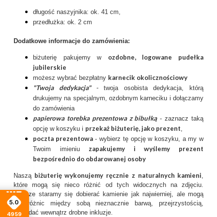
długość naszyjnika: ok. 41 cm,
przedłużka: ok. 2 cm
Dodatkowe informacje do zamówienia:
ozdobne, logowane pudełka
biżuterię pakujemy w
jubilerskie
karnecik okolicznościowy
możesz wybrać bezpłatny
"Twoja dedykacja"
-
twoja osobista dedykacja, którą
drukujemy na specjalnym, ozdobnym karneciku i dołączamy
do zamówienia
papierowa torebka prezentowa z bibułką
- zaznacz taką
przekaż biżuterię, jako prezent
opcję w koszyku i
,
poczta prezentow
a
- wybierz tę opcję w koszyku, a my w
zapakujemy i wyślemy prezent
Twoim imieniu
bezpośrednio do obdarowanej osoby
biżuterię wykonujemy ręcznie
z
naturalnych kamieni
Naszą
,
które mogą się nieco różnić od tych widocznych na zdjęciu.
Zawsze staramy się dobierać kamienie jak najwierniej, ale mogą
5.0
się różnic między sobą nieznacznie barwą, przejrzystością,
posiadać wewnątrz drobne inkluzje.
4959