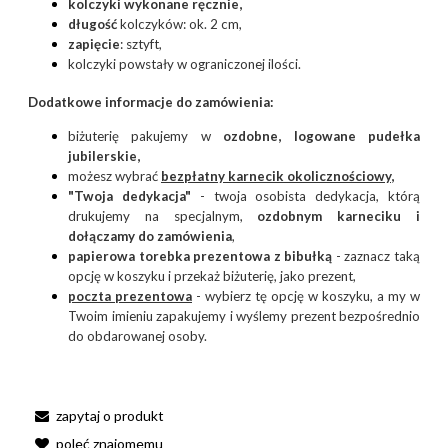
kolczyki wykonane ręcznie,
długość
kolczyków: ok. 2 cm,
zapięcie
: sztyft,
kolczyki powstały w ograniczonej ilości.
Dodatkowe informacje do zamówienia:
biżuterię pakujemy w
ozdobne, logowane pudełka
jubilerskie,
możesz wybrać
bezpłatny
karnecik okolicznościowy
,
"Twoja dedykacja"
- twoja osobista dedykacja, którą
drukujemy na specjalnym,
ozdobnym karneciku i
dołączamy do zamówienia
,
papierowa torebka prezentowa z bibułką
- zaznacz taką
opcję w koszyku i przekaż biżuterię, jako prezent,
poczta prezentow
a
- wybierz tę opcję w koszyku, a my w
Twoim imieniu zapakujemy i wyślemy prezent bezpośrednio
do obdarowanej osoby.
zapytaj o produkt
poleć znajomemu