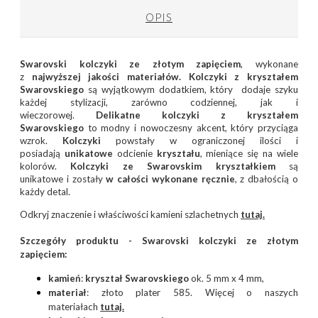
OPIS
Swarovski kolczyki ze złotym zapięciem
, wykonane
z
najwyższej jakości materiałów.
Kolczyki z kryształem
Swarovskiego
są wyjątkowym dodatkiem, który
dodaje szyku
każdej stylizacji, zarówno codziennej, jak i
wieczorowej.
Delikatne kolczyki z kryształem
Swarovskiego
to modny i nowoczesny akcent, który przyciąga
wzrok.
Kolczyki
powstały w ograniczonej ilości i
posiadają
unikatowe
odcienie
kryształu
, mieniące się na wiele
kolorów.
Kolczyki
ze Swarovskim kryształkiem
są
unikatowe i
zostały
w całości wykonane ręcznie
, z dbałością o
każdy detal.
Odkryj znaczenie i właściwości kamieni szlachetnych
tutaj.
Szczegóły produktu - Swarovski kolczyki ze złotym
zapięciem:
kamień
:
kryształ Swarovskiego
ok. 5 mm x 4 mm,
materiał
: złoto plater 585. Więcej o naszych
materiałach
tutaj
.