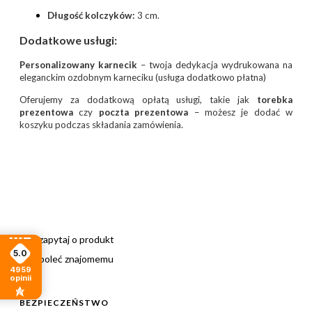
Długość kolczyków:
3 cm.
Dodatkowe usługi:
Personalizowany karnecik
– twoja dedykacja wydrukowana na
eleganckim ozdobnym karneciku (usługa dodatkowo płatna)
Oferujemy za dodatkową opłatą usługi, takie jak
torebka
prezentowa
czy
poczta prezentowa
– możesz je dodać w
koszyku podczas składania zamówienia.
zapytaj o produkt
5.0
poleć znajomemu
4959
opinii
BEZPIECZEŃSTWO