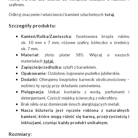
szafirem.
Odkryj znaczenie i właściwości kamieni szlachetnych
tutaj
.
Szczegóły produktu:
Kamień/Kulka/Zawieszka:
fasetowana kropla rubinu
ok. 10 mm x 7 mm, różowe szafiry, kółeczko o średnicy
ok. 7 mm.
Materiał:
złoto plater 585. Więcej o naszych
materiałach
tutaj
.
Zapięcie/przedłużka:
sztyft z barankiem.
Opakowanie:
Ozdobne, logowane pudełko jubilerskie.
Dodatki:
Oferujemy bezpłatny karnecik okolicznościowy –
wybierz tę opcję przy składaniu zamówienia.
Pielęgnacja
: Unikać kontaktu z wodą, perfumami i
detergentami. Czyścić miękką ściereczką z mikrofibry.
Brak niklu oraz domieszek innych alergizujących metali.
Nasza biżuteria jest ręcznie robiona z naturalnych
kamieni, które mogą różnić się barwą, przejrzystością i
inkluzjami, czyniąc każdy produkt unikalnym.
Rozmiary: