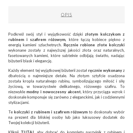
OPIS
Podkreśl swój styl i wyjątkowość dzięki
złotym kolczykom z
rubinem i szafirem różowym
, które łączą kobiece piękno z
energią kamieni szlachetnych.
Ręcznie robione złote kolczyki
wykonane zostały z najwyższej jakości złota oraz naturalnych,
fasetowanych kamieni, które subtelnie odbijają światło, nadając
biżuterii blask i elegancję.
Każdy element tej wyjątkowej biżuterii został
ręcznie wykonany
z
dbałością o najmniejsze detale. Na złotym sztyfcie osadzona
została kropla naturalnego rubinu, symbolizującego miłość i siłę
życiową, w towarzystwie delikatnego, różowego szafiru. To
niezwykle
modny i nowoczesny akcent
, który przyciąga wzrok i
doskonale komponuje się zarówno z eleganckimi, jak i codziennymi
stylizacjami.
Te
kolczyki z rubinem i szafirem różowym
to doskonały wybór
na prezent dla bliskiej osoby lub jako luksusowy dodatek do
Twojej kolekcji biżuterii.
Kliknij
TUTAJ
, aby dobrać do kompletu naszyjnik z rubinem i