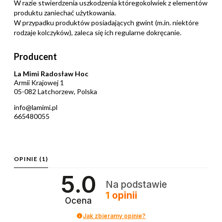
W razie stwierdzenia uszkodzenia któregokolwiek z elementów
produktu zaniechać użytkowania.
W przypadku produktów posiadających gwint (m.in. niektóre
rodzaje kolczyków), zaleca się ich regularne dokręcanie.
Producent
La Mimi Radosław Hoc
Armii Krajowej 1
05-082 Latchorzew, Polska
info@lamimi.pl
665480055
OPINIE
(1)
5.0
Na podstawie
1
opinii
Ocena
Jak zbieramy opinie?