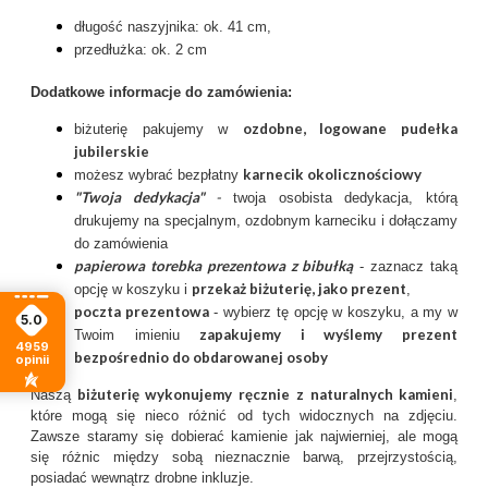
długość naszyjnika: ok. 41 cm,
przedłużka: ok. 2 cm
Dodatkowe informacje do zamówienia:
ozdobne, logowane pudełka
biżuterię pakujemy w
jubilerskie
karnecik okolicznościowy
możesz wybrać bezpłatny
"Twoja dedykacja"
-
twoja osobista dedykacja, którą
drukujemy na specjalnym, ozdobnym karneciku i dołączamy
do zamówienia
papierowa torebka prezentowa z bibułką
- zaznacz taką
przekaż biżuterię, jako prezent
opcję w koszyku i
,
poczta prezentow
a
- wybierz tę opcję w koszyku, a my w
5.0
zapakujemy i wyślemy prezent
Twoim imieniu
4959
bezpośrednio do obdarowanej osoby
opinii
biżuterię wykonujemy ręcznie
z
naturalnych kamieni
Naszą
,
które mogą się nieco różnić od tych widocznych na zdjęciu.
Zawsze staramy się dobierać kamienie jak najwierniej, ale mogą
się różnic między sobą nieznacznie barwą, przejrzystością,
posiadać wewnątrz drobne inkluzje.