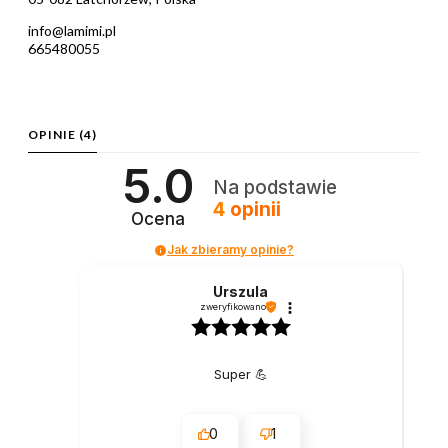
info@lamimi.pl
665480055
OPINIE
(4)
5.0
Na podstawie
4
opinii
Ocena
Jak zbieramy opinie?
Urszula
zweryfikowano
Super 💪
0
1