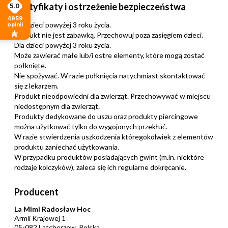
Certyfikaty i ostrzeżenie bezpieczeństwa
5.0
4959
Dla dzieci powyżej 3 roku życia.
opinii
Produkt nie jest zabawką. Przechowuj poza zasięgiem dzieci.
Dla dzieci powyżej 3 roku życia.
Może zawierać małe lub/i ostre elementy, które mogą zostać
połknięte.
Nie spożywać. W razie połknięcia natychmiast skontaktować
się z lekarzem.
Produkt nieodpowiedni dla zwierząt. Przechowywać w miejscu
niedostępnym dla zwierząt.
Produkty dedykowane do uszu oraz produkty piercingowe
można użytkować tylko do wygojonych przekłuć.
W razie stwierdzenia uszkodzenia któregokolwiek z elementów
produktu zaniechać użytkowania.
W przypadku produktów posiadających gwint (m.in. niektóre
rodzaje kolczyków), zaleca się ich regularne dokręcanie.
Producent
La Mimi Radosław Hoc
Armii Krajowej 1
05-082 Latchorzew, Polska