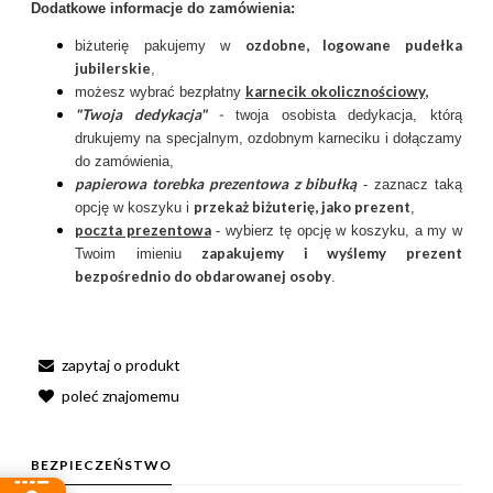
Dodatkowe informacje do zamówienia:
ozdobne, logowane pudełka
biżuterię pakujemy w
jubilerskie
,
karnecik okolicznościowy
,
możesz wybrać bezpłatny
"Twoja dedykacja"
-
twoja osobista dedykacja, którą
drukujemy na specjalnym, ozdobnym karneciku i dołączamy
do zamówienia,
papierowa torebka prezentowa z bibułką
- zaznacz taką
przekaż biżuterię, jako prezent
opcję w koszyku i
,
poczta prezentow
a
- wybierz tę opcję w koszyku, a my w
zapakujemy i wyślemy prezent
Twoim imieniu
bezpośrednio do obdarowanej osoby
.
zapytaj o produkt
poleć znajomemu
BEZPIECZEŃSTWO