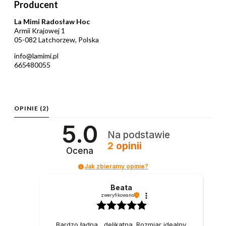
Producent
La Mimi Radosław Hoc
Armii Krajowej 1
05-082 Latchorzew, Polska
info@lamimi.pl
665480055
OPINIE
(2)
5.0
Na podstawie
2
opinii
Ocena
Jak zbieramy opinie?
Beata
zweryfikowano
Bardzo ładna , delikatna. Rozmiar idealny.