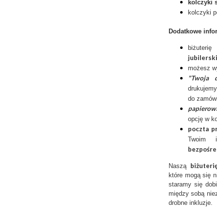
kolczyki s
kolczyki p
Dodatkowe info
biżuter
jubilersk
możesz w
"Twoja d
drukujemy
do zamówi
papierow
opcję w k
poczta p
Twoim 
bezpośre
biżuter
Naszą
które mogą się n
staramy się dobi
między sobą niez
drobne inkluzje.