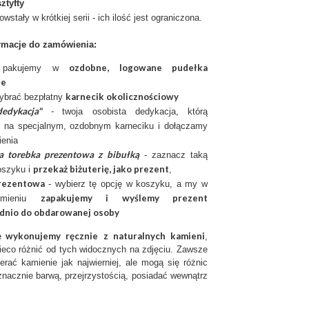
ztyfty
owstały w krótkiej serii - ich ilość jest ograniczona.
rmacje do zamówienia:
ozdobne, logowane pudełka
ię pakujemy w
ie
karnecik okolicznościowy
ybrać bezpłatny
edykacja"
-
twoja osobista dedykacja, którą
 na specjalnym, ozdobnym karneciku i dołączamy
enia
a torebka prezentowa z bibułką
- zaznacz taką
przekaż biżuterię, jako prezent
oszyku i
,
rezentow
a
- wybierz tę opcję w koszyku, a my w
zapakujemy i wyślemy prezent
imieniu
dnio do obdarowanej osoby
ię wykonujemy ręcznie
z
naturalnych kamieni
,
ieco różnić od tych widocznych na zdjęciu. Zawsze
erać kamienie jak najwierniej, ale mogą się różnic
nacznie barwą, przejrzystością, posiadać wewnątrz