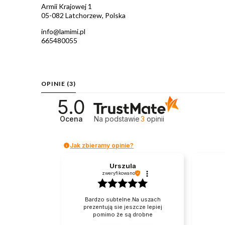
Armii Krajowej 1
05-082 Latchorzew, Polska
info@lamimi.pl
665480055
OPINIE
(3)
5.0
Ocena
Na podstawie
3
opinii
Jak zbieramy opinie?
Urszula
zweryfikowano
Bardzo subtelne.Na uszach
prezentują sie jeszcze lepiej
pomimo że są drobne