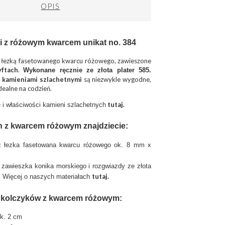
OPIS
ki z różowym kwarcem unikat no. 384
 łezką fasetowanego kwarcu różowego, zawieszone
yftach
.
Wykonane ręcznie ze złota plater 585.
z kamieniami szlachetnymi
są niezwykle wygodne,
dealne na codzień.
tutaj.
 i właściwości kamieni szlachetnych
h z kwarcem różowym znajdziecie:
:
łezka fasetowana kwarcu różowego ok. 8 mm x
zawieszka konika morskiego i rozgwiazdy ze złota
tutaj
.
5. Więcej o naszych materiałach
a kolczyków z kwarcem różowym:
ok. 2 cm