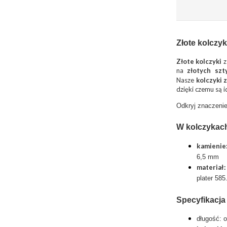
Złote kolczy
Złote kolczyki
z
na
złotych szt
Nasze
kolczyki 
dzięki czemu są i
Odkryj znaczenie
W kolczykac
kamienie
6,5 mm
materiał:
plater 58
Specyfikacj
długość: 