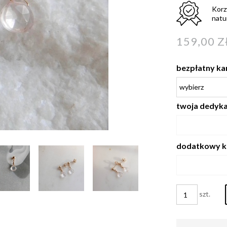
Korz
natu
159,00 Z
bezpłatny ka
twoja dedykac
dodatkowy k
szt.