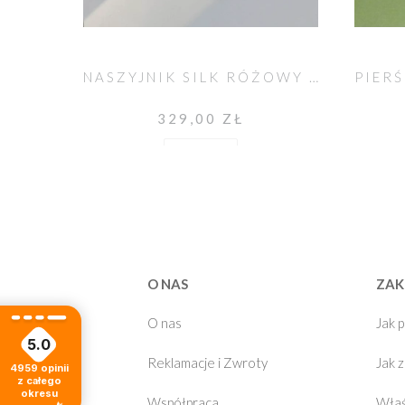
NASZYJNIK SILK RÓŻOWY KWARC NO. 199
329,00 ZŁ
Do koszyka
O NAS
ZAK
O nas
Jak 
5.0
Reklamacje i Zwroty
Jak 
4959
opinii
z całego
okresu
Współpraca
Właś