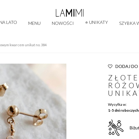
 NA LATO
⭐ UNIKATY
MENU
NOWOŚCI
SZYBKA W
óżowym kwarcem unikat no. 384
DODAJ DO
ZŁOTE
RÓŻO
UNIKA
Wysyłka w:
1-5 dni roboczych
Biżu