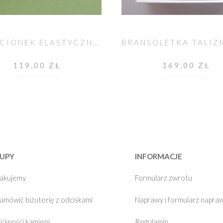
PIERŚCIONEK ELASTYCZNY JOLLY KWARC RÓŻOWY I APATYT
119,00 ZŁ
169,00 ZŁ
Do koszyka
Do koszyka
UPY
INFORMACJE
pakujemy
Formularz zwrotu
zamówić biżuterię z odciskami
Naprawy i formularz napra
ciwości kamieni
Regulamin