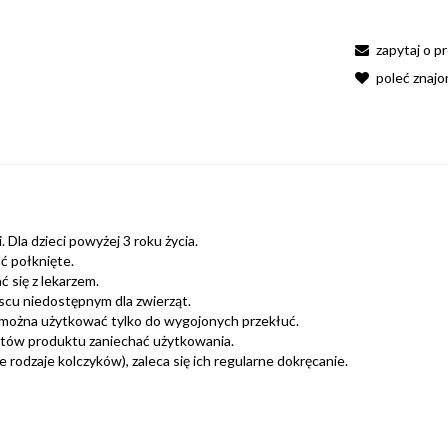
zapytaj o p
poleć znaj
 Dla dzieci powyżej 3 roku życia.
ć połknięte.
 się z lekarzem.
scu niedostępnym dla zwierząt.
można użytkować tylko do wygojonych przekłuć.
ntów produktu zaniechać użytkowania.
rodzaje kolczyków), zaleca się ich regularne dokręcanie.