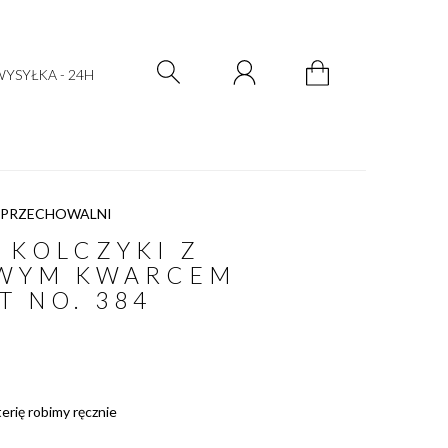
Zarejestruj się
Zaloguj się
YSYŁKA - 24H
 PRZECHOWALNI
 KOLCZYKI Z
WYM KWARCEM
T NO. 384
terię robimy ręcznie