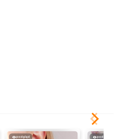
podgląd
podgląd