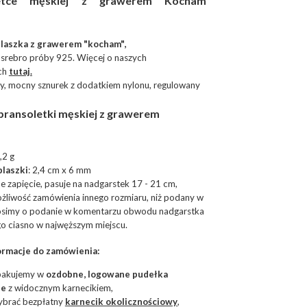
etce męskiej z grawerem Kocham
blaszka z grawerem "kocham",
srebro próby 925. Więcej o naszych
ch
tutaj
.
y, mocny sznurek z dodatkiem nylonu, regulowany
 bransoletki męskiej z grawerem
,2 g
blaszki
: 2,4 cm x 6 mm
e zapięcie, pasuje na nadgarstek 17 - 21 cm,
możliwość zamówienia innego rozmiaru, niż podany w
rosimy o podanie w komentarzu obwodu nadgarstka
o ciasno w najwęższym miejscu.
rmacje do zamówienia:
 pakujemy w
ozdobne, logowane pudełka
ie
z widocznym karnecikiem,
ybrać bezpłatny
karnecik okolicznościowy
,