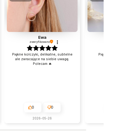
Ewa
Jolanta
zweryfikowano
zweryfikowano
Piękne kolczyki, delikatne, subtelne
Piękna, delikatna branso
ale zwracające na siebie uwagę.
Polecam 🔥
0
0
0
0
2026-05-26
w tym tygodniu