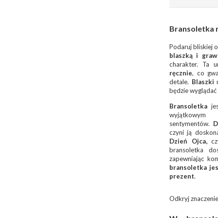
Bransoletka
Podaruj bliskiej 
blaszką i gra
charakter. Ta 
ręcznie
, co gwa
detale.
Blaszki
m
będzie wyglądać 
Bransoletka
jes
wyjątkowym
sentymentów.
D
czyni ją dosko
Dzień Ojca,
cz
bransoletka do
zapewniając kom
bransoletka je
prezent
.
Odkryj znaczenie