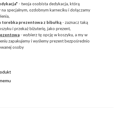
edykacja"
- twoja osobista dedykacja, którą
 na specjalnym, ozdobnym karneciku i dołączamy
enia,
a
torebka prezentowa z bibułką
- zaznacz taką
szyku i przekaż biżuterię, jako prezent,
rezentow
a
- wybierz tę opcję w koszyku, a my w
eniu zapakujemy i wyślemy prezent bezpośrednio
owanej osoby
rodukt
omemu