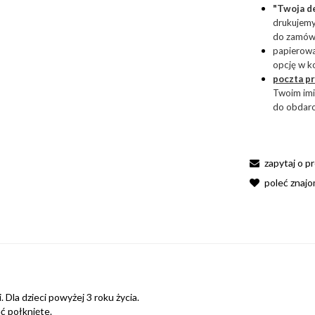
"Twoja d
drukujemy
do zamówi
papierow
opcję w ko
poczta p
Twoim imi
do obdar
zapytaj o p
poleć znaj
 Dla dzieci powyżej 3 roku życia.
ć połknięte.