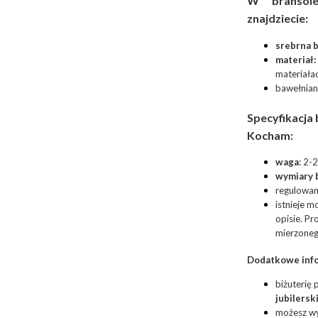
W bransol
znajdziecie:
srebrna 
materiał:
materiała
bawełnian
Specyfikacja
Kocham:
waga
: 2-2
wymiary 
regulowan
istnieje 
opisie. P
mierzoneg
Dodatkowe info
biżuterię
jubilersk
możesz w