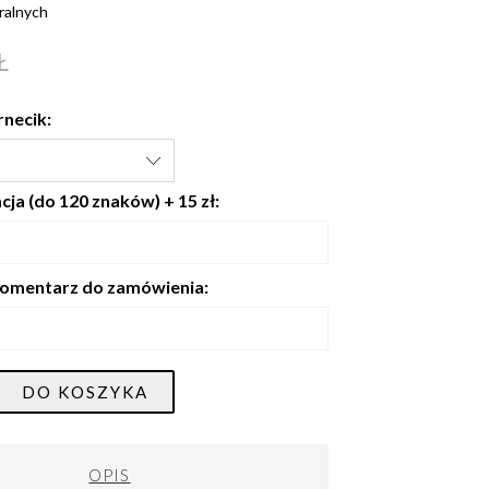
ralnych
Ł
rnecik:
ja (do 120 znaków) + 15 zł:
omentarz do zamówienia:
DO KOSZYKA
OPIS