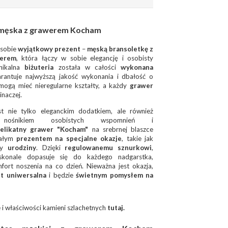
 męska z grawerem Kocham
osobie
wyjątkowy prezent
–
męską bransoletkę z
werem
, która łączy w sobie elegancję i osobisty
unikalna
biżuteria
została w całości
wykonana
rantuje najwyższą jakość wykonania i dbałość o
ogą mieć nieregularne kształty, a każdy
grawer
inaczej.
t nie tylko eleganckim dodatkiem, ale również
 nośnikiem osobistych wspomnień i
elikatny grawer "Kocham"
na srebrnej blaszce
nałym
prezentem na specjalne okazje
, takie jak
y
urodziny
. Dzięki
regulowanemu sznurkowi
,
skonale dopasuje się do każdego nadgarstka,
fort noszenia na co dzień.
Nieważna jest okazja,
st uniwersalna
i będzie
świetnym pomysłem na
 i właściwości kamieni szlachetnych
tutaj.