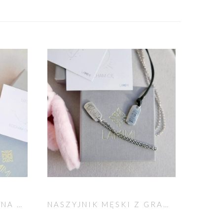
NASZYJNIK DLA TATY NA DZIEŃ OJCA
NASZYJNIK MĘSKI Z GRAWEREM