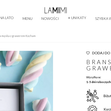
 NA LATO
⭐ UNIKATY
MENU
NOWOŚCI
SZYBKA W
a męska z grawerem Kocham
DODAJ DO
BRANS
GRAW
Wysyłka w:
1-5 dni roboczych
Biżu
Korz