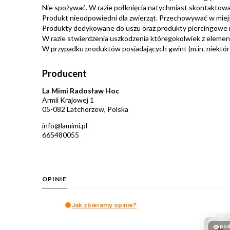
Nie spożywać. W razie połknięcia natychmiast skontaktować
Produkt nieodpowiedni dla zwierząt. Przechowywać w miej
Produkty dedykowane do uszu oraz produkty piercingowe 
W razie stwierdzenia uszkodzenia któregokolwiek z eleme
W przypadku produktów posiadających gwint (m.in. niektóre 
Producent
La Mimi Radosław Hoc
Armii Krajowej 1
05-082 Latchorzew, Polska
info@lamimi.pl
665480055
OPINIE
Jak zbieramy opinie?
pod