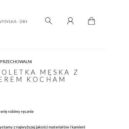
Zarejestruj się
Zaloguj się
YSYŁKA - 24H
 PRZECHOWALNI
OLETKA MĘSKA Z
EREM KOCHAM
terię robimy ręcznie
ystamy z najwyższej jakości materiałów i kamieni