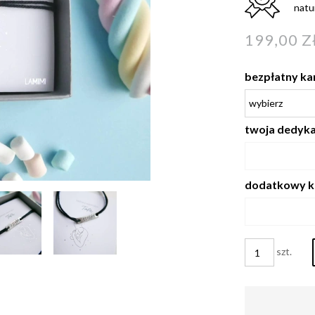
natu
199,00 Z
bezpłatny ka
twoja dedykac
dodatkowy k
szt.