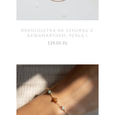
BRANSOLETKA NA SZNURKU Z
AKWAMARYNEM, PERŁĄ I
LABRADORYTEM
129,00 ZŁ