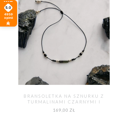
5.0
4959
opinii
BRANSOLETKA NA SZNURKU Z
TURMALINAMI CZARNYMI I
ZIELONYM VERDELITEM MOYA
169,00 ZŁ