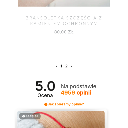
BRANSOLETKA SZCZĘŚCIA Z
KAMIENIEM OCHRONNYM
TURMALINEM
80,00 ZŁ
«
1
2
»
5.0
Na podstawie
4959
opinii
Ocena
Jak zbieramy opinie?
podgląd