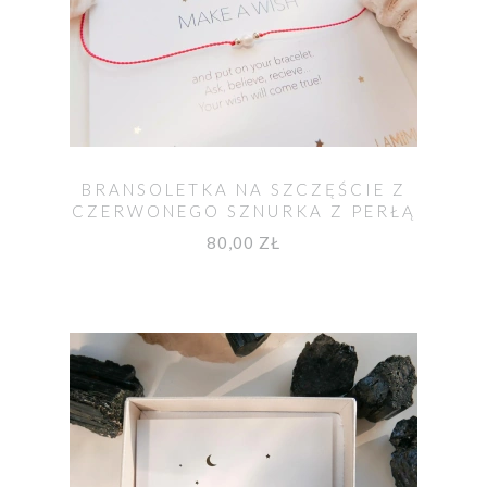
BRANSOLETKA NA SZCZĘŚCIE Z
CZERWONEGO SZNURKA Z PERŁĄ
80,00 ZŁ