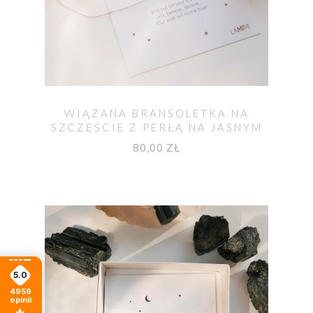
WIĄZANA BRANSOLETKA NA
SZCZĘŚCIE Z PERŁĄ NA JASNYM
SZNURKU
80,00 ZŁ
5.0
4959
opinii