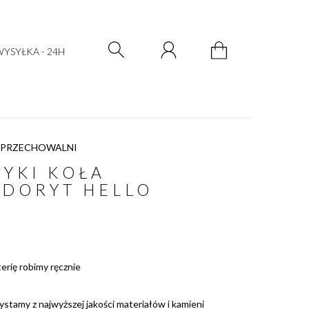
Zarejestruj się
Zaloguj się
YSYŁKA - 24H
 PRZECHOWALNI
YKI KOŁA
ADORYT HELLO
terię robimy ręcznie
ystamy z najwyższej jakości materiałów i kamieni