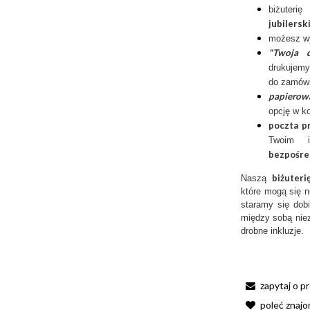
biżuter
jubilersk
możesz w
"Twoja d
drukujemy
do zamówi
papierow
opcję w k
poczta p
Twoim 
bezpośre
biżuter
Naszą
które mogą się n
staramy się dobi
między sobą niez
drobne inkluzje.
zapytaj o p
poleć znaj