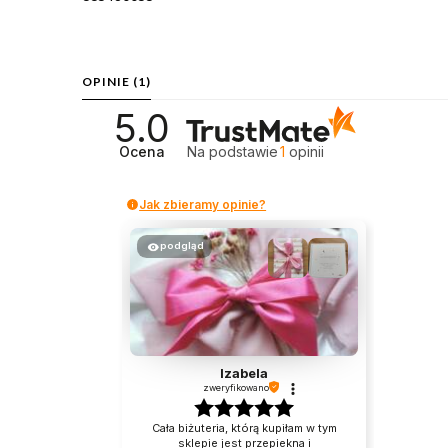
OPINIE
(1)
5.0
Ocena
Na podstawie
1
opinii
Jak zbieramy opinie?
podgląd
Izabela
zweryfikowano
Cała biżuteria, którą kupiłam w tym
sklepie jest przepiekna i