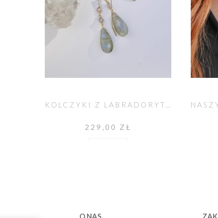
KOLCZYKI Z LABRADORYTAMI UNIKAT NO. 548
229,00 ZŁ
Do koszyka
O NAS
ZAK