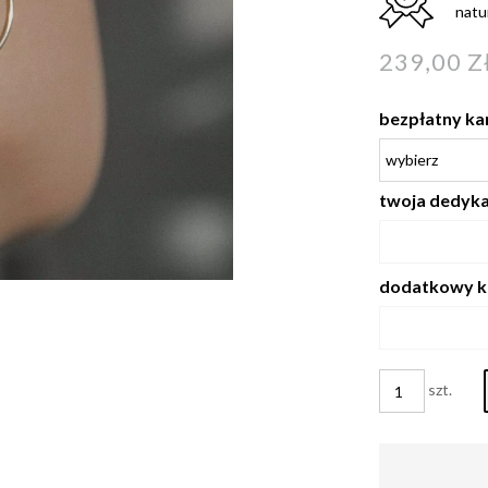
natu
239,00 Z
bezpłatny ka
twoja dedykac
dodatkowy k
szt.