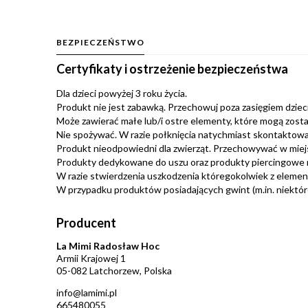
BEZPIECZEŃSTWO
Certyfikaty i ostrzeżenie bezpieczeństwa
Dla dzieci powyżej 3 roku życia.
Produkt nie jest zabawką. Przechowuj poza zasięgiem dzieci.
Może zawierać małe lub/i ostre elementy, które mogą zosta
Nie spożywać. W razie połknięcia natychmiast skontaktować
Produkt nieodpowiedni dla zwierząt. Przechowywać w miej
Produkty dedykowane do uszu oraz produkty piercingowe 
W razie stwierdzenia uszkodzenia któregokolwiek z eleme
W przypadku produktów posiadających gwint (m.in. niektóre 
Producent
La Mimi Radosław Hoc
Armii Krajowej 1
05-082 Latchorzew, Polska
info@lamimi.pl
665480055