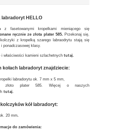
a labradoryt HELLO
ka
z fasetowanymi kropelkami mieniącego się
nane ręcznie ze złota plater 585.
Przekonaj się,
kolczyki z kropelką szarego labraodrytu stają się
i i ponadczasowej klasy.
tutaj.
 i właściwości kamieni szlachetnych
 kołach labradoryt znajdziecie:
kropelki labradorytu ok. 7 mm x 5 mm,
: złoto plater 585. Więcej o naszych
tutaj
.
ch
 kolczyków kół labradoryt:
.
 ok. 20 mm
rmacje do zamówienia: