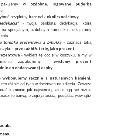
ozdobne, logowane pudełka
ię pakujemy w
ie
karnecik okolicznościowy
ybrać bezpłatny
edykacja"
-
twoja osobista dedykacja, którą
 na specjalnym, ozdobnym karneciku i dołączamy
enia
a torebka prezentowa z bibułką
- zaznacz taką
przekaż biżuterię, jako prezent
oszyku i
,
rezentow
a
- wybierz tę opcję w koszyku, a my w
zapakujemy i wyślemy prezent
imieniu
dnio do obdarowanej osoby
ię wykonujemy ręcznie
z
naturalnych kamieni
,
ieco różnić od tych widocznych na zdjęciu. Zawsze
erać kamienie jak najwierniej, ale mogą się różnic
nacznie barwą, przejrzystością, posiadać wewnątrz
rodukt
omemu