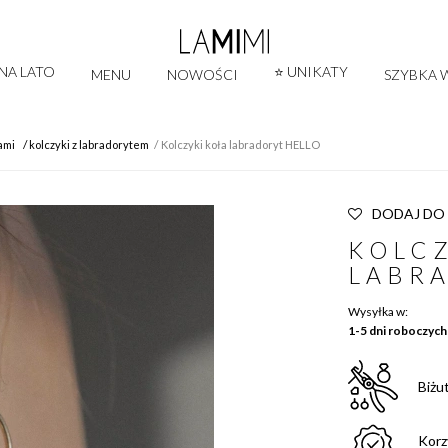
 NA LATO
⭐ UNIKATY
MENU
NOWOŚCI
SZYBKA W
ami
kolczyki z labradorytem
Kolczyki koła labradoryt HELLO
DODAJ DO
KOLCZ
LABR
Wysyłka w:
1-5 dni roboczych
Biżu
Korz