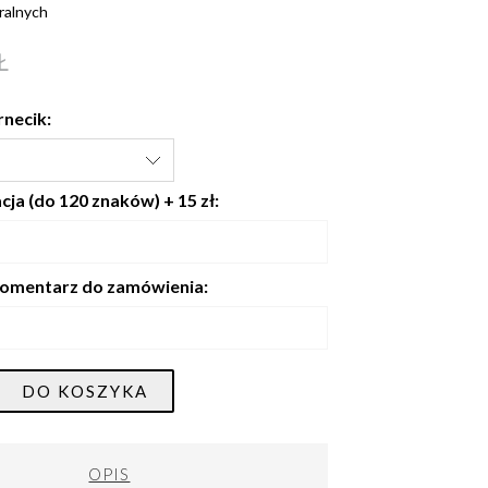
ralnych
Ł
rnecik:
ja (do 120 znaków) + 15 zł:
omentarz do zamówienia:
DO KOSZYKA
OPIS