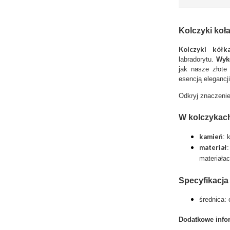
Kolczyki koł
Kolczyki kół
labradorytu.
Wyko
jak nasze złote 
esencją elegancj
Odkryj znaczenie
W kolczykach
kamień
: 
materiał
materiała
Specyfikacja
średnica:
Dodatkowe info