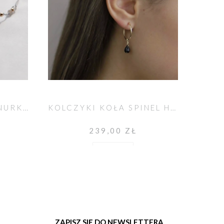
BRANSOLETKA NA SZNURKU LABRADORYT I KAMIEŃ KSIĘŻYCOWY MOYA
KOLCZYKI KOŁA SPINEL HELLO
239,00 ZŁ
Do koszyka
ZAPISZ SIĘ DO NEWSLETTERA