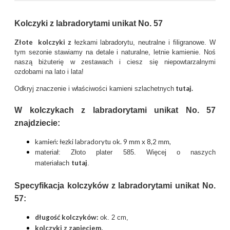
Kolczyki z labradorytami unikat No. 57
Złote kolczyki z
łezkami labradorytu, neutralne i filigranowe. W
tym sezonie stawiamy na detale i naturalne, letnie kamienie. Noś
naszą biżuterię w zestawach i ciesz się niepowtarzalnymi
ozdobami na lato i lata!
tutaj.
Odkryj znaczenie i właściwości kamieni szlachetnych
W kolczykach z labradorytami unikat No. 57
znajdziecie:
kamień:
łezki labradorytu ok. 9 mm x 8,2 mm,
materiał: Złoto plater 585. Więcej o naszych
tutaj
materiałach
.
Specyfikacja kolczyków z labradorytami unikat No.
57:
długość kolczyków:
ok. 2 cm,
kolczyki z zapięciem,