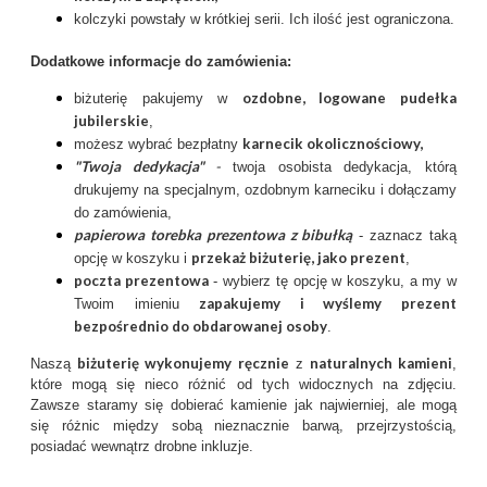
kolczyki powstały w krótkiej serii. Ich ilość jest ograniczona.
Dodatkowe informacje do zamówienia:
ozdobne, logowane pudełka
biżuterię pakujemy w
jubilerskie
,
karnecik okolicznościowy
,
możesz wybrać bezpłatny
"Twoja dedykacja"
-
twoja osobista dedykacja, którą
drukujemy na specjalnym, ozdobnym karneciku i dołączamy
do zamówienia,
papierowa torebka prezentowa z bibułką
- zaznacz taką
przekaż biżuterię, jako prezent
opcję w koszyku i
,
poczta prezentow
a
- wybierz tę opcję w koszyku, a my w
zapakujemy i wyślemy prezent
Twoim imieniu
bezpośrednio do obdarowanej osoby
.
biżuterię wykonujemy ręcznie
naturalnych kamieni
Naszą
z
,
które mogą się nieco różnić od tych widocznych na zdjęciu.
Zawsze staramy się dobierać kamienie jak najwierniej, ale mogą
się różnic między sobą nieznacznie barwą, przejrzystością,
posiadać wewnątrz drobne inkluzje.