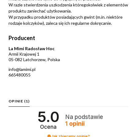
W razie stwierdzenia uszkodzenia któregokolwiek z elementów
produktu zaniechać użytkowania.
W przypadku produktów posiadających gwint (m.in. niektóre
rodzaje kolczyków), zaleca się ich regularne dokręcanie.
Producent
La Mimi Radosław Hoc
Armii Krajowej 1
05-082 Latchorzew, Polska
info@lamimi.pl
665480055
OPINIE
(1)
5.0
Na podstawie
1
opinii
Ocena
Jak zbieramy opinie?