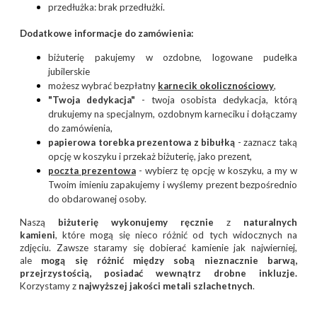
przedłużka: brak przedłużki.
Dodatkowe informacje do zamówienia:
biżuterię pakujemy w ozdobne, logowane pudełka
jubilerskie
możesz wybrać bezpłatny
karnecik okolicznościow
y
,
"Twoja dedykacja"
- twoja osobista dedykacja, którą
drukujemy na specjalnym, ozdobnym karneciku i dołączamy
do zamówienia,
papierowa torebka prezentowa z bibułką
- zaznacz taką
opcję w koszyku i przekaż biżuterię, jako prezent,
poczta prezentow
a
- wybierz tę opcję w koszyku, a my w
Twoim imieniu zapakujemy i wyślemy prezent bezpośrednio
do obdarowanej osoby.
Naszą
biżuterię wykonujemy ręcznie
z
naturalnych
kamieni
, które mogą się nieco różnić od tych widocznych na
zdjęciu. Zawsze staramy się dobierać kamienie jak najwierniej,
ale
mogą się różnić między sobą nieznacznie barwą,
przejrzystością, posiadać wewnątrz drobne inkluzje.
Korzystamy z
najwyższej jakości metali szlachetnych
.