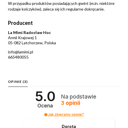
W przypadku produktów posiadających gwint (m.in. niektóre
rodzaje kolczyków), zaleca się ich regularne dokręcanie.
Producent
La Mimi Radosław Hoc
Armii Krajowej 1
05-082 Latchorzew, Polska
info@lamimi.pl
665480055
OPINIE
(3)
5.0
Na podstawie
3
opinii
Ocena
Jak zbieramy opinie?
Dorota