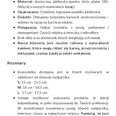
Materiał:
elastyczna, jubilerska gumka; złoto plater 585.
(Więcej o naszych materiałach
tutaj
.)
Opakowanie:
Ozdobne, logowane pudełko jubilerskie.
Dodatki:
Oferujemy bezpłatny karnecik okolicznościowy –
wybierz tę opcję na karcie produktu.
Pielęgnacja
: Unikać kontaktu z wodą, perfumami i
detergentami. Czyścić miękką ściereczką z mikrofibry.
Brak niklu oraz domieszek innych alergizujących metali.
Nasza biżuteria jest ręcznie robiona z naturalnych
kamieni, które mogą różnić się barwą, przejrzystością i
inkluzjami, czyniąc każdy produkt unikalnym.
Rozmiary
:
bransoletka dostępna jest w trzech rozmiarach, w
zależności od obwodu nadgarstka.
S:
15 cm - 15,5 cm;
M:
16 cm - 16,5 cm;
L:
17 cm - 17,5 cm.
Istnieje możliwość wykonania produktu w wersji
indywidualnej, w pełni dopasowanej do Twoich preferencji.
W dodatkowym komentarzu podaj obwód nadgarstka,
mierzony ciasno w najwęższym miejscu.
Pamiętaj, że jest