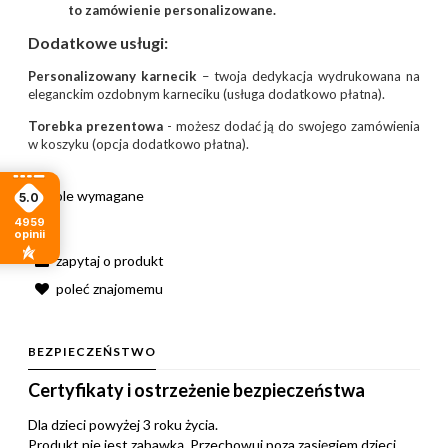
to zamówienie personalizowane.
Dodatkowe usługi:
Personalizowany karnecik
– twoja dedykacja wydrukowana na
eleganckim ozdobnym karneciku (usługa dodatkowo płatna).
Torebka prezentowa
- możesz dodać ją do swojego zamówienia
w koszyku (opcja dodatkowo płatna).
*
- Pole wymagane
5.0
4959
opinii
zapytaj o produkt
poleć znajomemu
BEZPIECZEŃSTWO
Certyfikaty i ostrzeżenie bezpieczeństwa
Dla dzieci powyżej 3 roku życia.
Produkt nie jest zabawką. Przechowuj poza zasięgiem dzieci.