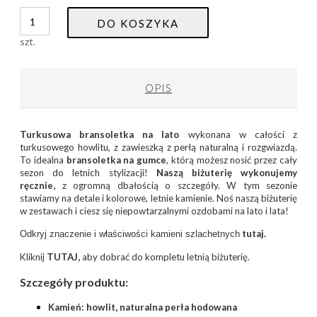
DO KOSZYKA
szt.
OPIS
Turkusowa bransoletka na lato
wykonana w całości z
turkusowego howlitu, z zawieszką z perłą naturalną i rozgwiazdą.
To idealna
bransoletka na gumce
, którą możesz nosić przez cały
sezon do letnich stylizacji!
Naszą biżuterię wykonujemy
ręcznie,
z ogromną dbałością o szczegóły. W tym sezonie
stawiamy na detale i kolorowe, letnie kamienie. Noś naszą biżuterię
w zestawach i ciesz się niepowtarzalnymi ozdobami na lato i lata!
tutaj.
Odkryj znaczenie i właściwości kamieni szlachetnych
Kliknij
TUTAJ
,
aby dobrać do kompletu letnią biżuterię.
Szczegóły produktu:
Kamień: howlit, naturalna perła hodowana