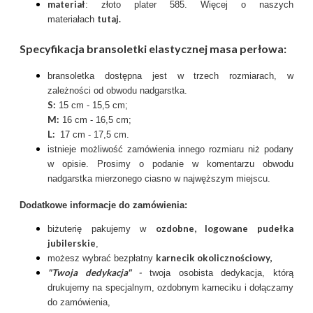
materiał
: złoto plater 585. Więcej o naszych
tutaj
.
materiałach
Specyfikacja bransoletki elastycznej masa perłowa:
bransoletka dostępna jest w trzech rozmiarach, w
zależności od obwodu nadgarstka.
S:
15 cm - 15,5 cm;
M:
16 cm - 16,5 cm;
L:
17 cm - 17,5 cm.
istnieje możliwość zamówienia innego rozmiaru niż podany
w opisie. Prosimy o podanie w komentarzu obwodu
nadgarstka mierzonego ciasno w najwęższym miejscu.
Dodatkowe informacje do zamówienia:
ozdobne, logowane pudełka
biżuterię pakujemy w
jubilerskie
,
karnecik okolicznościowy
,
możesz wybrać bezpłatny
"Twoja dedykacja"
-
twoja osobista dedykacja, którą
drukujemy na specjalnym, ozdobnym karneciku i dołączamy
do zamówienia,