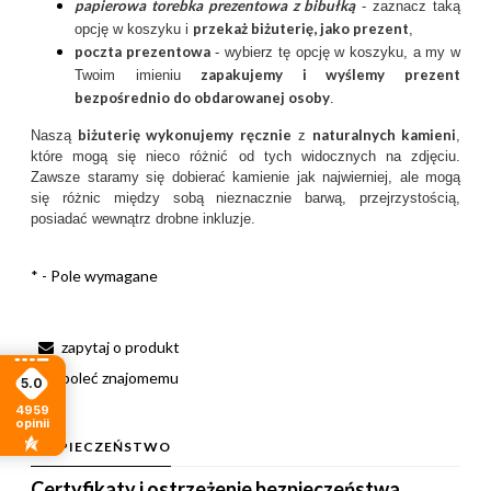
papierowa torebka prezentowa z bibułką
- zaznacz taką
przekaż biżuterię, jako prezent
opcję w koszyku i
,
poczta prezentow
a
- wybierz tę opcję w koszyku, a my w
zapakujemy i wyślemy prezent
Twoim imieniu
bezpośrednio do obdarowanej osoby
.
biżuterię wykonujemy ręcznie
naturalnych kamieni
Naszą
z
,
które mogą się nieco różnić od tych widocznych na zdjęciu.
Zawsze staramy się dobierać kamienie jak najwierniej, ale mogą
się różnic między sobą nieznacznie barwą, przejrzystością,
posiadać wewnątrz drobne inkluzje.
*
- Pole wymagane
zapytaj o produkt
poleć znajomemu
5.0
4959
opinii
BEZPIECZEŃSTWO
Certyfikaty i ostrzeżenie bezpieczeństwa