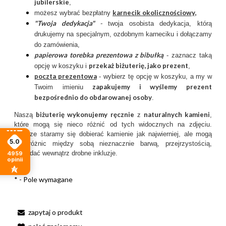
jubilerskie
,
karnecik okolicznościowy
,
możesz wybrać bezpłatny
"Twoja dedykacja"
-
twoja osobista dedykacja, którą
drukujemy na specjalnym, ozdobnym karneciku i dołączamy
do zamówienia,
papierowa torebka prezentowa z bibułką
- zaznacz taką
przekaż biżuterię, jako prezent
opcję w koszyku i
,
poczta prezentow
a
- wybierz tę opcję w koszyku, a my w
zapakujemy i wyślemy prezent
Twoim imieniu
bezpośrednio do obdarowanej osoby
.
biżuterię wykonujemy ręcznie
naturalnych kamieni
Naszą
z
,
które mogą się nieco różnić od tych widocznych na zdjęciu.
Zawsze staramy się dobierać kamienie jak najwierniej, ale mogą
5.0
się różnic między sobą nieznacznie barwą, przejrzystością,
posiadać wewnątrz drobne inkluzje.
4959
opinii
*
- Pole wymagane
zapytaj o produkt