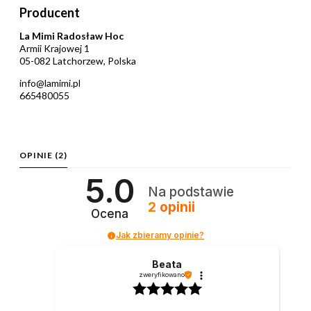
Producent
La Mimi Radosław Hoc
Armii Krajowej 1
05-082 Latchorzew, Polska
info@lamimi.pl
665480055
OPINIE
(2)
5.0
Na podstawie
2
opinii
Ocena
Jak zbieramy opinie?
Beata
zweryfikowano