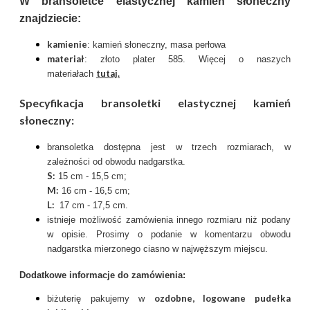
W bransoletce elastycznej kamień słoneczny
znajdziecie:
kamienie
: kamień słoneczny, masa perłowa
materiał
: złoto plater 585. Więcej o naszych
tutaj
.
materiałach
Specyfikacja bransoletki elastycznej kamień
słoneczny:
bransoletka dostępna jest w trzech rozmiarach, w
zależności od obwodu nadgarstka.
S:
15 cm - 15,5 cm;
M:
16 cm - 16,5 cm;
L:
17 cm - 17,5 cm.
istnieje możliwość zamówienia innego rozmiaru niż podany
w opisie. Prosimy o podanie w komentarzu obwodu
nadgarstka mierzonego ciasno w najwęższym miejscu.
Dodatkowe informacje do zamówienia:
ozdobne, logowane pudełka
biżuterię pakujemy w