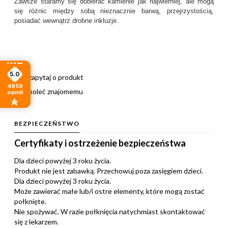
Zawsze staramy się dobierać kamienie jak najwierniej, ale mogą
się różnic między sobą nieznacznie barwą, przejrzystością,
posiadać wewnątrz drobne inkluzje.
5.0
zapytaj o produkt
4959
poleć znajomemu
opinii
BEZPIECZEŃSTWO
Certyfikaty i ostrzeżenie bezpieczeństwa
Dla dzieci powyżej 3 roku życia.
Produkt nie jest zabawką. Przechowuj poza zasięgiem dzieci.
Dla dzieci powyżej 3 roku życia.
Może zawierać małe lub/i ostre elementy, które mogą zostać
połknięte.
Nie spożywać. W razie połknięcia natychmiast skontaktować
się z lekarzem.