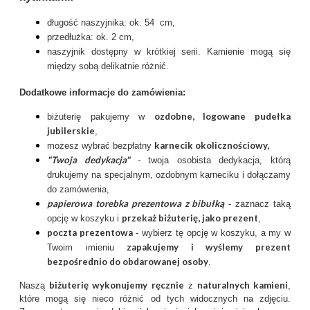
długość naszyjnika: ok. 54 cm,
przedłużka: ok. 2 cm,
naszyjnik dostępny w krótkiej serii. Kamienie mogą się
między sobą delikatnie różnić.
Dodatkowe informacje do zamówienia:
ozdobne, logowane pudełka
biżuterię pakujemy w
jubilerskie
,
karnecik okolicznościowy
,
możesz wybrać bezpłatny
"Twoja dedykacja"
-
twoja osobista dedykacja, którą
drukujemy na specjalnym, ozdobnym karneciku i dołączamy
do zamówienia,
papierowa torebka prezentowa z bibułką
- zaznacz taką
przekaż biżuterię, jako prezent
opcję w koszyku i
,
poczta prezentow
a
- wybierz tę opcję w koszyku, a my w
zapakujemy i wyślemy prezent
Twoim imieniu
bezpośrednio do obdarowanej osoby
.
biżuterię wykonujemy ręcznie
naturalnych kamieni
Naszą
z
,
które mogą się nieco różnić od tych widocznych na zdjęciu.