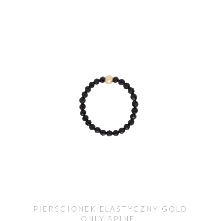
PIERŚCIONEK ELASTYCZNY GOLD
ONLY SPINEL