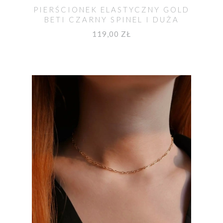
PIERŚCIONEK ELASTYCZNY GOLD
BETI CZARNY SPINEL I DUŻA
PERŁA
119,00 ZŁ