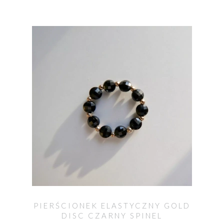
PIERŚCIONEK ELASTYCZNY GOLD
DISC CZARNY SPINEL