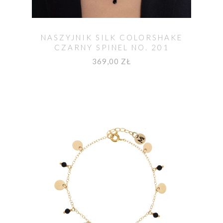
NASZYJNIK SILK COLORSHAKE
CZARNY SPINEL NO. 201
369,00 ZŁ